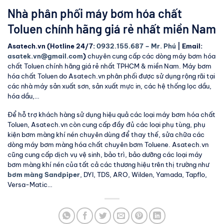
Nhà phân phối máy bơm hóa chất
Toluen chính hãng giá rẻ nhất miền Nam
Asatech.vn (Hotline 24/7:
0932.155.687 – Mr. Phú
| Email:
asatek.vn@gmail.com
)
chuyên cung cấp các dòng máy bơm hóa
chất Toluen chính hãng giá rẻ nhất TPHCM & miền Nam. Máy bơm
hóa chất Toluen do Asatech.vn phân phối được sử dụng rộng rãi tại
các nhà máy sản xuất sơn, sản xuất mực in, các hệ thống lọc dầu,
hóa dầu,…
Để hỗ trợ khách hàng sử dụng hiệu quả các loại máy bơm hóa chất
Toluen, Asatech.vn còn cung cấp đầy đủ các loại phụ tùng, phụ
kiện bơm màng khí nén chuyên dùng để thay thế, sửa chữa các
dòng máy bơm màng hóa chất chuyên bơm Toluene. Asatech.vn
cũng cung cấp dịch vụ vệ sinh, bảo trì, bảo dưỡng các loại máy
bơm màng khí nén của tất cả các thương hiệu trên thị trường như
bơm màng Sandpiper
, DYI, TDS, ARO, Wilden, Yamada, Tapflo,
Versa-Matic…