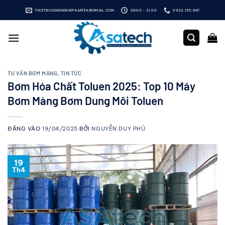
Bỏ
THIETBICONGNGHIEPASATEK@GMAIL.COM
08:00 - 21:00
0932.155.687
qua
nội
dung
TƯ VẤN BƠM MÀNG
,
TIN TỨC
Bơm Hóa Chất Toluen 2025: Top 10 Máy
Bơm Màng Bơm Dung Môi Toluen
ĐĂNG VÀO
19/04/2025
BỞI
NGUYỄN DUY PHÚ
19
Th4