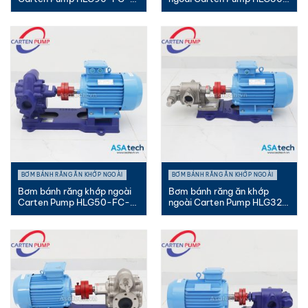
PK |...
FC-P...
BƠM BÁNH RĂNG ĂN KHỚP NGOÀI
BƠM BÁNH RĂNG ĂN KHỚP NGOÀI
Bơm bánh răng khớp ngoài
Bơm bánh răng ăn khớp
Carten Pump HLG50-FC-
ngoài Carten Pump HLG32-
MC |...
SUS-...