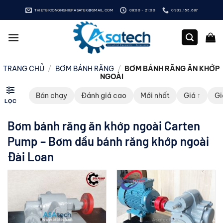
Bỏ
THIETBICONGNGHIEPASATEK@GMAIL.COM
08:00 - 21:00
0932.155.687
qua
nội
dung
TRANG CHỦ
/
BƠM BÁNH RĂNG
/
BƠM BÁNH RĂNG ĂN KHỚP
NGOÀI
Bán chạy
Đánh giá cao
Mới nhất
Giá ↑
Gi
LỌC
Bơm bánh răng ăn khớp ngoài Carten
Pump – Bơm dầu bánh răng khớp ngoài
Đài Loan