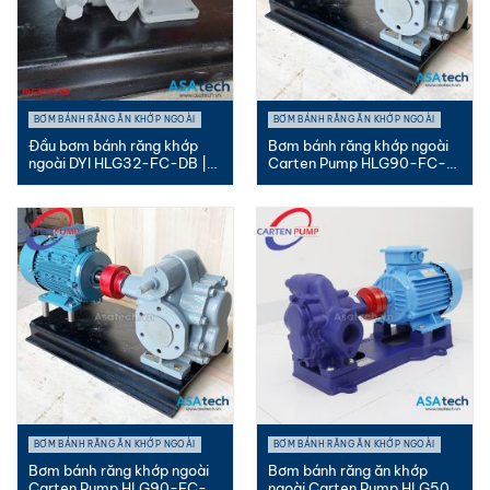
BƠM BÁNH RĂNG ĂN KHỚP NGOÀI
BƠM BÁNH RĂNG ĂN KHỚP NGOÀI
Đầu bơm bánh răng khớp
Bơm bánh răng khớp ngoài
ngoài DYI HLG32-FC-DB |
Carten Pump HLG90-FC-
1.5...
MC |...
BƠM BÁNH RĂNG ĂN KHỚP NGOÀI
BƠM BÁNH RĂNG ĂN KHỚP NGOÀI
Bơm bánh răng khớp ngoài
Bơm bánh răng ăn khớp
Carten Pump HLG90-FC-
ngoài Carten Pump HLG50-