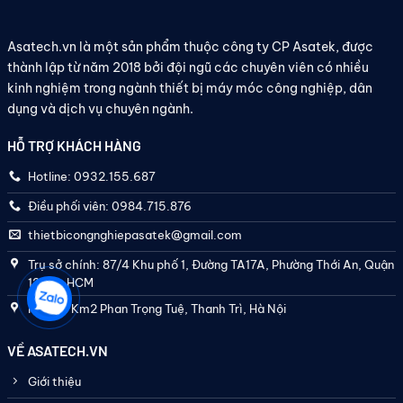
Asatech.vn là một sản phẩm thuộc công ty CP Asatek, được
Bánh răng của bơm được thiết kế kiểu vát cạnh, hoặc bánh răng
thành lập từ năm 2018 bởi đội ngũ các chuyên viên có nhiều
nghiêng. Một bánh răng được dẫn động bởi động cơ và bánh răng
kinh nghiệm trong ngành thiết bị máy móc công nghiệp, dân
này dẫn động bánh răng kia (máy chạy không tải). Trong một số
dụng và dịch vụ chuyên ngành.
trường hợp, cả hai trục có thể được dẫn động bởi động cơ. Các
trục được hỗ trợ bởi các ổ trục ở mỗi bên của vỏ.
HỖ TRỢ KHÁCH HÀNG
Vậy bơm dầu bánh răng ăn khớp ngoài
Hotline: 0932.155.687
là gì?
Điều phối viên: 0984.715.876
Khách hàng của Asatech.vn thường hỏi
bơm dầu bánh răng ăn
thietbicongnghiepasatek@gmail.com
khớp ngoài
là gì. Nói cho đơn giản, đó chỉ là cách gọi khác của
Trụ sở chính: 87/4 Khu phố 1, Đường TA17A, Phường Thới An, Quận
máy bơm bánh răng khớp ngoài khi được ứng dụng để bơm dầu
12, TP. HCM
nhớt, bơm dầu nhiên liệu (VD: bơm dầu DO) hoặc bơm dầu bôi trơn.
Hà Nội: Km2 Phan Trọng Tuệ, Thanh Trì, Hà Nội
Máy bơm dầu bánh răng ăn khớp ngoài
được khách hàng rất ưa
chuộng vì giá thành rất rẻ, dễ sửa chữa và lắp đặt.
VỀ ASATECH.VN
Giới thiệu