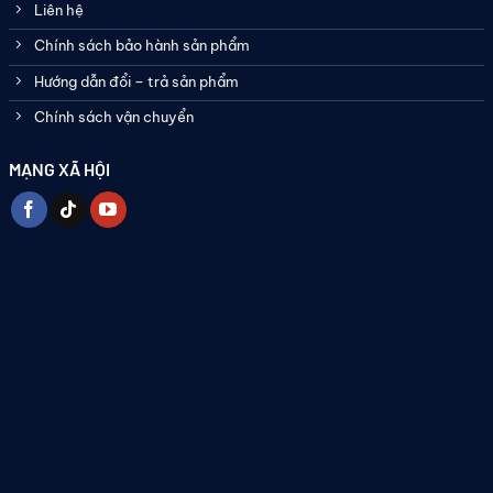
Liên hệ
Chính sách bảo hành sản phẩm
Hướng dẫn đổi – trả sản phẩm
Chính sách vận chuyển
MẠNG XÃ HỘI
Bơm dầu bánh răng ăn khớp ngoài Carten pump
Cấu tạo bơm bánh răng ăn khớp ngoài
Dòng máy này có cấu tạo khá đơn giản, gồm các bộ phận chính
sau:
Trục bơm ( Trục xoay, trục khuỷu): được làm bằng
thép nung ở nhiệt độ cao, có khả năng chịu được áp