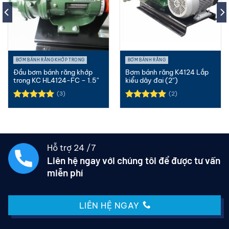
BƠM BÁNH RĂNG KHỚP TRONG
BƠM BÁNH RĂNG
Đầu bơm bánh răng khớp
Bơm bánh răng K4124 Lắp
trong KC HL4124-FC – 1.5″
kiểu dây đai (2″)
(3)
(2)
Được xếp
Được xếp
hạng
5.00
hạng
5.00
5 sao
5 sao
Hỗ trợ 24 /7
Liên hệ ngay với chúng tôi để được tư vấn
miễn phí
LIÊN HỆ NGAY