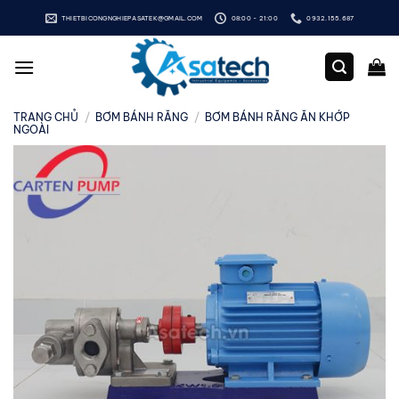
Bỏ
THIETBICONGNGHIEPASATEK@GMAIL.COM
08:00 - 21:00
0932.155.687
qua
nội
dung
TRANG CHỦ
/
BƠM BÁNH RĂNG
/
BƠM BÁNH RĂNG ĂN KHỚP
NGOÀI