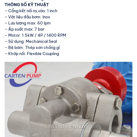
THÔNG SỐ KỸ THUẬT
– Cổng kết nối ra,vào: 1 inch
– Vật liệu đầu bơm: Inox
– Lưu lượng max: 60 lpm
– Áp suất max: 7 bar
– Motor: 1.5kW / 4P / 1400 RPM
– Sử dụng: Mechanical Seal
– Bệ bơm: Thép sơn chống gỉ
– Khớp nối: Flexible Coupling