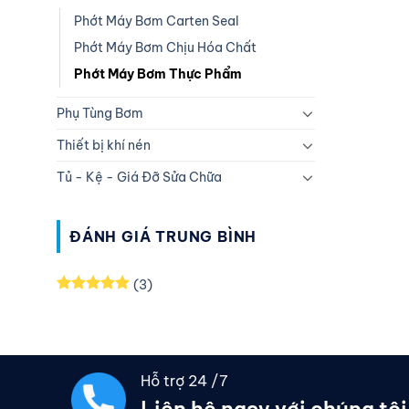
Phớt Máy Bơm Carten Seal
Phớt Máy Bơm Chịu Hóa Chất
Phớt Máy Bơm Thực Phẩm
Phụ Tùng Bơm
Thiết bị khí nén
Tủ - Kệ - Giá Đỡ Sửa Chữa
ĐÁNH GIÁ TRUNG BÌNH
(3)
Được xếp
hạng
5
5
sao
Hỗ trợ 24 /7
Liên hệ ngay với chúng tôi