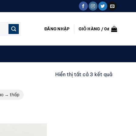
ĐĂNG NHẬP
GIỎ HÀNG /
0
₫
Đã
Hiển thị tất cả 3 kết quả
sắp
xếp
ao → thấp
theo
mới
nhất