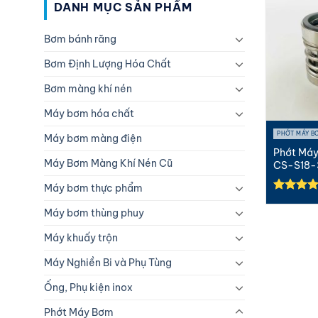
DANH MỤC SẢN PHẨM
Bơm bánh răng
Bơm Định Lượng Hóa Chất
Bơm màng khí nén
Máy bơm hóa chất
PHỚT MÁY B
Máy bơm màng điện
Phớt Má
Máy Bơm Màng Khí Nén Cũ
CS-S18-
Máy bơm thực phẩm
Được xế
hạng
5.0
Máy bơm thùng phuy
5 sao
Máy khuấy trộn
Máy Nghiền Bi và Phụ Tùng
Ống, Phụ kiện inox
Phớt Máy Bơm