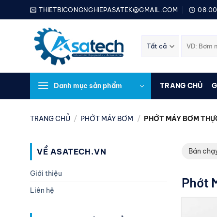
Bỏ
THIETBICONGNGHIEPASATEK@GMAIL.COM
08:00
qua
nội
Tìm
dung
kiếm:
Danh mục sản phẩm
TRANG CHỦ
G
TRANG CHỦ
/
PHỚT MÁY BƠM
/
PHỚT MÁY BƠM THỰ
VỀ ASATECH.VN
Bán chạ
Giới thiệu
Phớt 
Liên hệ