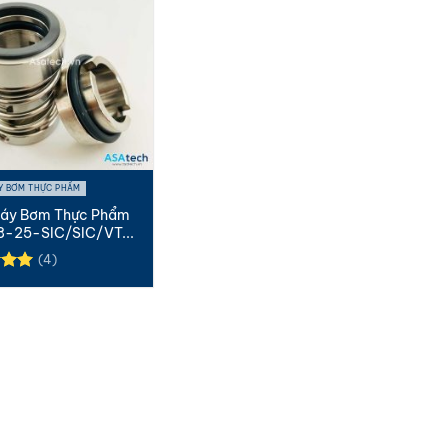
Y BƠM THỰC PHẨM
Máy Bơm Thực Phẩm
8-25-SIC/SIC/VT...
(4)
xếp
.00