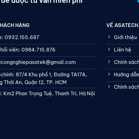
KHÁCH HÀNG
VỀ ASATECH
ne: 0932.155.687
Giới thiệu
hối viên: 0984.715.876
Liên hệ
bicongnghiepasatek@gmail.com
Chính sác
 chính: 87/4 Khu phố 1, Đường TA17A,
Hướng dẫn
 Thới An, Quận 12, TP. HCM
Chính sác
: Km2 Phan Trọng Tuệ, Thanh Trì, Hà Nội