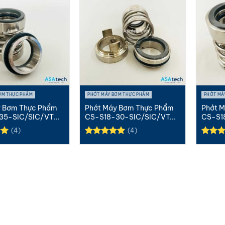
ƠM THỰC PHẨM
PHỚT MÁY BƠM THỰC PHẨM
PHỚT MÁ
y Bơm Thực Phẩm
Phớt Máy Bơm Thực Phẩm
Phớt 
35-SIC/SIC/VT...
CS-S18-30-SIC/SIC/VT...
CS-S1
(4)
(4)
p
Được xếp
Được 
0
hạng
5.00
hạng
5
5 sao
5 sao