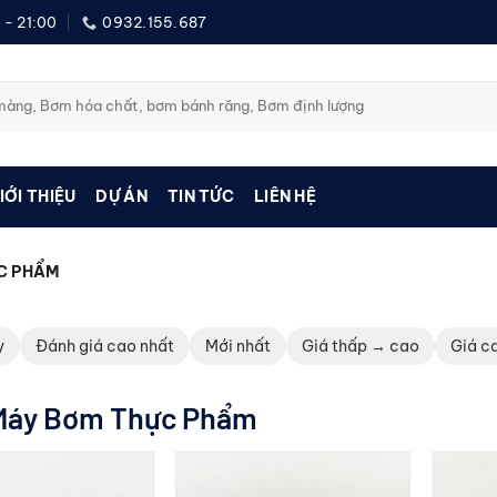
 - 21:00
0932.155.687
IỚI THIỆU
DỰ ÁN
TIN TỨC
LIÊN HỆ
C PHẨM
y
Đánh giá cao nhất
Mới nhất
Giá thấp → cao
Giá c
Máy Bơm Thực Phẩm