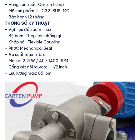
– Hãng sản xuất: Carten Pump
– Mã sản phẩm: HLG32-SUS-MC
– Bảo hành 12 tháng
THÔNG SỐ KỸ THUẬT
– Vật liệu đầu bơm: Inox
– Bệ bơm: Thép sơn chống gỉ
– Khớp nối: Flexible Coupling
– Phớt: Mechanical Seal
– Áp suất max: 7 bar
– Motor: 2.2kW / 4P / 1400 RPM
– Cổng kết nối ra,vào: 1-1/2 inch
– Lưu lượng max: 85 lpm