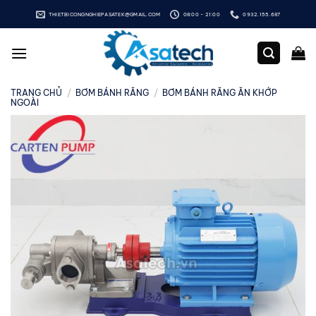
Bỏ
THIETBICONGNGHIEPASATEK@GMAIL.COM
08:00 - 21:00
0932.155.687
qua
nội
dung
TRANG CHỦ
/
BƠM BÁNH RĂNG
/
BƠM BÁNH RĂNG ĂN KHỚP
NGOÀI