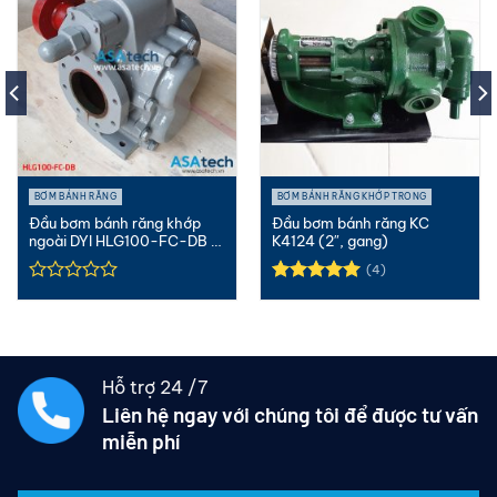
BƠM BÁNH RĂNG
BƠM BÁNH RĂNG KHỚP TRONG
Đầu bơm bánh răng khớp
Đầu bơm bánh răng KC
ngoài DYI HLG100-FC-DB |
K4124 (2″, gang)
5″ Gang
(4)
Được xếp
hạng
5.00
5 sao
Hỗ trợ 24 /7
Liên hệ ngay với chúng tôi để được tư vấn
miễn phí