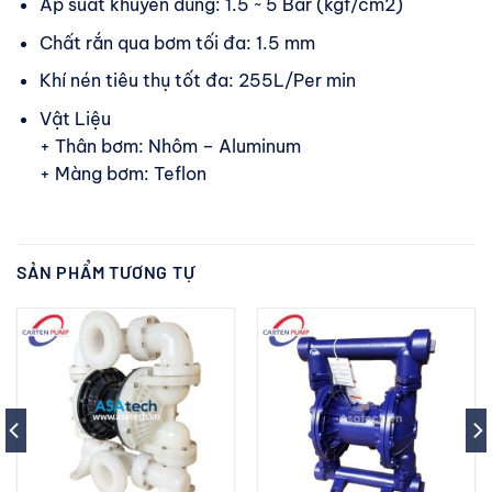
Áp suất khuyên dùng: 1.5 ~ 5 Bar (kgf/cm2)
Chất rắn qua bơm tối đa: 1.5 mm
Khí nén tiêu thụ tốt đa: 255L/Per min
Vật Liệu
+ Thân bơm: Nhôm – Aluminum
+ Màng bơm: Teflon
SẢN PHẨM TƯƠNG TỰ