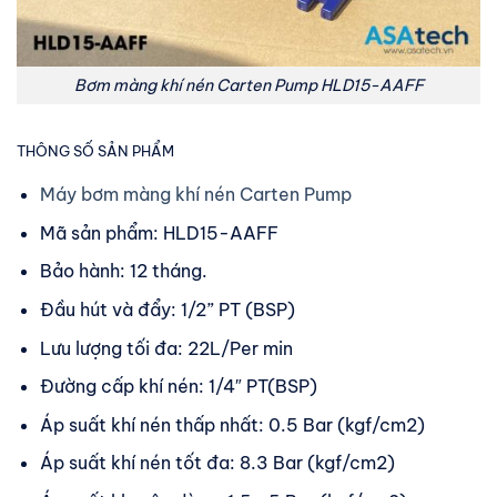
Bơm màng khí nén Carten Pump HLD15-AAFF
THÔNG SỐ SẢN PHẨM
Máy bơm màng khí nén Carten Pump
Mã sản phẩm: HLD15-AAFF
Bảo hành: 12 tháng.
Đầu hút và đẩy: 1/2” PT (BSP)
Lưu lượng tối đa: 22L/Per min
Đường cấp khí nén: 1/4″ PT(BSP)
Áp suất khí nén thấp nhất: 0.5 Bar (kgf/cm2)
Áp suất khí nén tốt đa: 8.3 Bar (kgf/cm2)