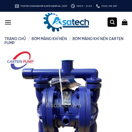
Bỏ
THIETBICONGNGHIEPASATEK@GMAIL.COM
08:00 - 21:00
0932.155.687
qua
nội
dung
TRANG CHỦ
/
BƠM MÀNG KHÍ NÉN
/
BƠM MÀNG KHÍ NÉN CARTEN
PUMP