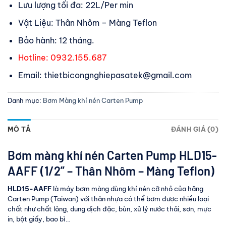
Lưu lượng tối đa: 22L/Per min
Vật Liệu: Thân Nhôm – Màng Teflon
Bảo hành: 12 tháng.
Hotline: 0932.155.687
Email: thietbicongnghiepasatek@gmail.com
Danh mục:
Bơm Màng khí nén Carten Pump
MÔ TẢ
ĐÁNH GIÁ (0)
Bơm màng khí nén Carten Pump HLD15-
AAFF
(1/2” – Thân Nhôm – Màng Teflon)
HLD15-AAFF
là máy bơm màng dùng khí nén cỡ nhỏ của hãng
Carten Pump (Taiwan) với thân nhựa có thể bơm được nhiều loại
chất như chất lỏng, dung dịch đặc, bùn, xử lý nước thải, sơn, mực
in, bột giấy, bao bì…