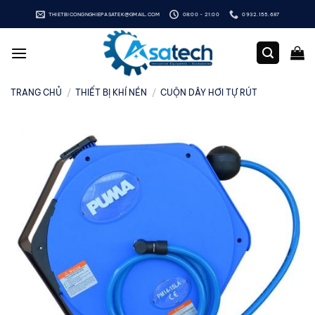
Bỏ
THIETBICONGNGHIEPASATEK@GMAIL.COM
08:00 - 21:00
0932.155.687
qua
nội
dung
TRANG CHỦ
/
THIẾT BỊ KHÍ NÉN
/
CUỘN DÂY HƠI TỰ RÚT