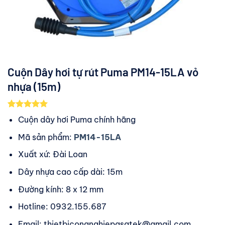
Cuộn Dây hơi tự rút Puma PM14-15LA vỏ
nhựa (15m)
5.00
4
trên 5
Cuộn dây hơi Puma chính hãng
dựa trên
đánh giá
Mã sản phẩm:
PM14-15LA
Xuất xứ: Đài Loan
Dây nhựa cao cấp dài: 15m
Đường kính: 8 x 12 mm
Hotline: 0932.155.687
Email: thietbicongnghiepasatek@gmail.com