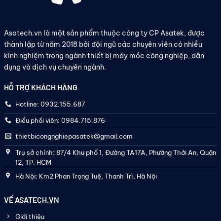
Asatech.vn là một sản phẩm thuộc công ty CP Asatek, được
thành lập từ năm 2018 bởi đội ngũ các chuyên viên có nhiều
kinh nghiệm trong ngành thiết bị máy móc công nghiệp, dân
dụng và dịch vụ chuyên ngành.
HỖ TRỢ KHÁCH HÀNG
Hotline: 0932.155.687
Điều phối viên: 0984.715.876
thietbicongnghiepasatek@gmail.com
Trụ sở chính: 87/4 Khu phố 1, Đường TA17A, Phường Thới An, Quận
12, TP. HCM
Hà Nội: Km2 Phan Trọng Tuệ, Thanh Trì, Hà Nội
VỀ ASATECH.VN
Giới thiệu