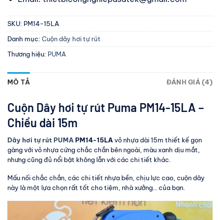
SKU:
PM14-15LA
Danh mục:
Cuộn dây hơi tự rút
Thương hiệu:
PUMA
MÔ TẢ
ĐÁNH GIÁ (4)
Cuộn Dây hơi tự rút Puma PM14-15LA –
Chiều dài 15m
Dây hơi tự rút PUMA
PM14-15LA
vỏ nhựa dài 15m thiết kế gọn
gàng với vỏ nhựa cứng chắc chắn bên ngoài, màu xanh dịu mắt,
nhưng cũng đủ nổi bật không lẫn với các chi tiết khác.
Mấu nối chắc chắn, các chi tiết nhựa bền, chịu lực cao, cuộn dây
này là một lựa chọn rất tốt cho tiệm, nhà xưởng… của bạn.