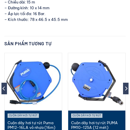
– Chiều dài: 15 m
– Đường kính: 10 x 14 mm
– Áp lực tối đa: 16 Bar.
– Kích thước: 78 x 46.5 x 45.5 mm
SẢN PHẨM TƯƠNG TỰ
CUỘN DÂY HƠI TỰ RÚT
CUỘN DÂY HƠI TỰ RÚT
Cuộn dây hơi tự rút Puma
Cuộn dây hơi tự rút PUMA
PM12-16LA vỏ nhựa (16m)
PM10-12SA (12 mét)