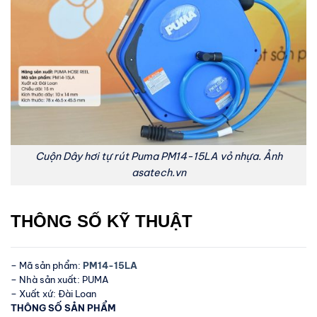
Cuộn Dây hơi tự rút Puma PM14-15LA vỏ nhựa. Ảnh
asatech.vn
THÔNG SỐ KỸ THUẬT
– Mã sản phẩm:
PM14-15LA
– Nhà sản xuất: PUMA
– Xuất xứ: Đài Loan
THÔNG SỐ SẢN PHẨM