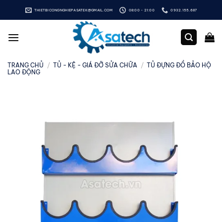
Bỏ
THIETBICONGNGHIEPASATEK@GMAIL.COM
08:00 - 21:00
0932.155.687
qua
nội
dung
TRANG CHỦ
/
TỦ - KỆ - GIÁ ĐỠ SỬA CHỮA
/
TỦ ĐỰNG ĐỒ BẢO HỘ
LAO ĐỘNG