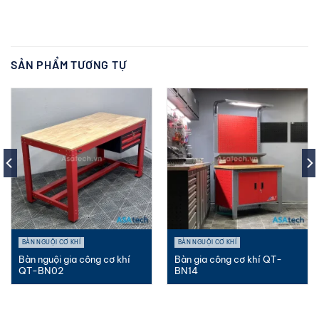
SẢN PHẨM TƯƠNG TỰ
BÀN NGUỘI CƠ KHÍ
BÀN NGUỘI CƠ KHÍ
Bàn nguội gia công cơ khí
Bàn gia công cơ khí QT-
QT-BN02
BN14