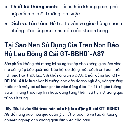
Thiết kế thông minh
: Tối ưu hóa không gian, phù
hợp với mọi môi trường làm việc.
Dịch vụ tận tâm
: Hỗ trợ tư vấn và giao hàng nhanh
chóng, đáp ứng mọi nhu cầu của khách hàng.
Tại Sao Nên Sử Dụng Giá Treo Nón Bảo
Hộ Lao Động 8 Cái GT-BBH01-A8?
Sản phẩm không chỉ mang lại sự ngăn nắp cho không gian làm việc
mà còn giúp bảo quản nón bảo hộ lao động một cách an toàn, tránh
hư hỏng hay thất lạc. Với khả năng treo được 8 nón cùng lúc,
GT-
BBH01-A8
là lựa chọn lý tưởng cho các doanh nghiệp, công trường
hoặc nhà máy có số lượng nhân viên đông đảo. Thiết kế gắn tường
và tính năng tháo ráp linh hoạt càng tăng thêm sự tiện lợi trong quá
trình sử dụng.
Hãy đầu tư vào
Giá treo nón bảo hộ lao động 8 cái GT-BBH01-
A8
để nâng cao hiệu quả quản lý thiết bị bảo hộ và tạo ấn tượng
chuyên nghiệp cho không gian làm việc của bạn!