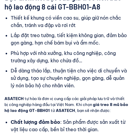
hộ lao động
8 cái GT-BBH01-A8
Thiết kế khung có viền cao su, giúp giữ nón chắc
chắn, tránh va đập và rơi rớt
Lắp đặt treo tường, tiết kiệm không gian, đảm bảo
gọn gàng, hạn chế bám bụi và ẩm mốc.
Phù hợp với nhà xưởng, khu công nghiệp, công
trường xây dựng, kho chứa đồ…
Dễ dàng tháo lắp, thuận tiện cho việc di chuyển và
sử dụng, tạo sự chuyên nghiệp, gọn gàng, dễ quản
lý nón bảo hộ cho nhân viên.
ASATECH
tự hào là đơn vị cung cấp các giải pháp lưu trữ và thiết
bị công nghiệp hàng đầu tại Việt Nam. Khi chọn
giá treo 8 mũ bảo
hộ lao động GT-BBH01
từ
ASATECH
, bạn sẽ nhận được:
Chất lượng đảm bảo
: Sản phẩm được sản xuất từ
vật liệu cao cấp, bền bỉ theo thời gian.