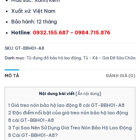
Xuất xứ: Việt Nam
Bảo hành: 12 tháng
Hotline
:
0932.155.687 – 0984.715.876
SKU:
GT-BBH01-A8
Danh mục:
Tủ đựng đồ bảo hộ lao động
,
Tủ - Kệ - Giá Đỡ Sửa Chữa
MÔ TẢ
ĐÁNH GIÁ (0)
Nội dung bài viết
[
Ẩn nội dung
]
1
Giá treo nón bảo hộ lao động 8 cái GT-BBH01-A8
2
Đặc điểm nổi bật của giá treo nón bảo hộ lao động
8 cái GT-BBH01-A8
3
Tại Sao Nên Sử Dụng Giá Treo Nón Bảo Hộ Lao Động
8 Cái GT-BBH01-A8?