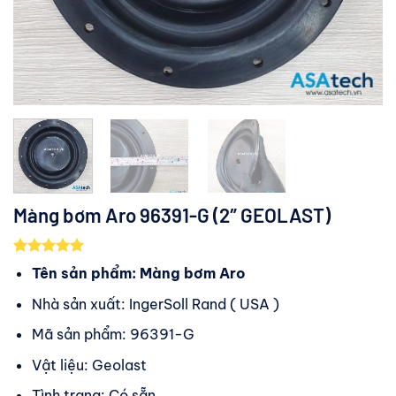
Màng bơm Aro 96391-G (2″ GEOLAST)
5.00
1
trên 5
Tên sản phẩm: Màng bơm Aro
dựa trên
đánh giá
Nhà sản xuất: IngerSoll Rand ( USA )
Mã sản phẩm: 96391-G
Vật liệu: Geolast
Tình trạng: Có sẵn