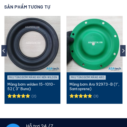
SẢN PHẨM TƯƠNG TỰ
PHỤ TÙNG BƠM MÀNG KHÍ NÉN WILDEN
PHỤ TÙNG BƠM MÀNG ARO
Màng bơm wilden 15-1010-
Màng bơm Aro 92973-B (1″,
52 ( 3″ Buna)
Santoprene)
(2)
(3)
Được xếp
Được xếp
hạng
5.00
hạng
5.00
5 sao
5 sao
Hỗ trợ 24 /7