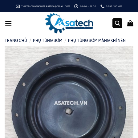
Bỏ
THIETBICONGNGHIEPASATEK@GMAIL.COM
08:00 - 21:00
0932.155.687
qua
nội
dung
TRANG CHỦ
/
PHỤ TÙNG BƠM
/
PHỤ TÙNG BƠM MÀNG KHÍ NÉN