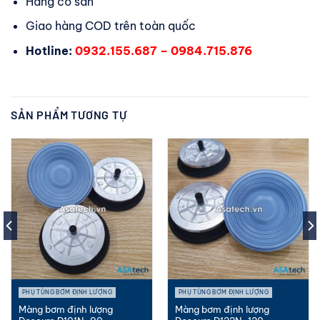
Hàng có sẵn
Giao hàng COD trên toàn quốc
Hotline:
0932.155.687 – 0984.715.876
SẢN PHẨM TƯƠNG TỰ
PHỤ TÙNG BƠM ĐỊNH LƯỢNG
PHỤ TÙNG BƠM ĐỊNH LƯỢNG
Màng bơm định lượng
Màng bơm định lượng