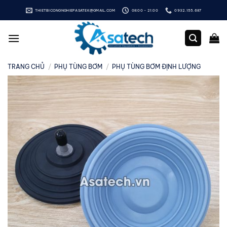
Bỏ
THIETBICONGNGHIEPASATEK@GMAIL.COM
08:00 - 21:00
0932.155.687
qua
nội
dung
TRANG CHỦ
/
PHỤ TÙNG BƠM
/
PHỤ TÙNG BƠM ĐỊNH LƯỢNG