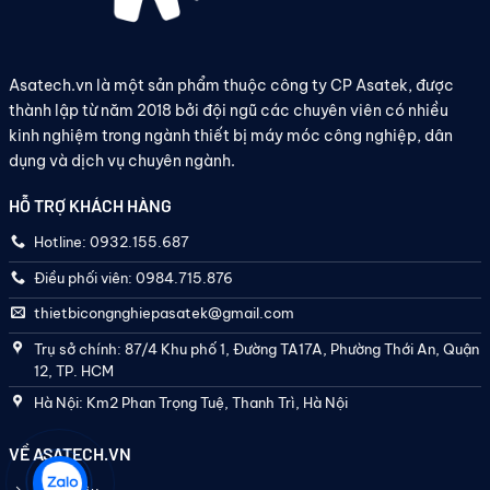
Asatech.vn là một sản phẩm thuộc công ty CP Asatek, được
thành lập từ năm 2018 bởi đội ngũ các chuyên viên có nhiều
kinh nghiệm trong ngành thiết bị máy móc công nghiệp, dân
dụng và dịch vụ chuyên ngành.
HỖ TRỢ KHÁCH HÀNG
Hotline: 0932.155.687
Điều phối viên: 0984.715.876
thietbicongnghiepasatek@gmail.com
Trụ sở chính: 87/4 Khu phố 1, Đường TA17A, Phường Thới An, Quận
12, TP. HCM
Hà Nội: Km2 Phan Trọng Tuệ, Thanh Trì, Hà Nội
VỀ ASATECH.VN