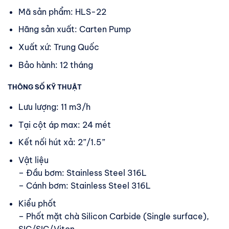
Mã sản phẩm: HLS-22
Hãng sản xuất: Carten Pump
Xuất xứ: Trung Quốc
Bảo hành: 12 tháng
THÔNG SỐ KỸ THUẬT
Lưu lượng: 11 m3/h
Tại cột áp max: 24 mét
Kết nối hút xả: 2”/1.5”
Vật liệu
– Đầu bơm: Stainless Steel 316L
– Cánh bơm: Stainless Steel 316L
Kiểu phốt
– Phốt mặt chà Silicon Carbide (Single surface),
SIC/SIC/Viton