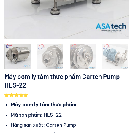
Máy bơm ly tâm thực phẩm Carten Pump
HLS-22
5.00
5
trên 5
Máy bơm ly tâm thực phẩm
dựa trên
đánh giá
Mã sản phẩm: HLS-22
Hãng sản xuất: Carten Pump