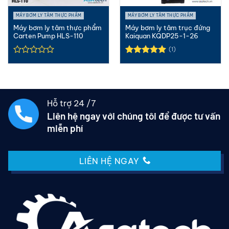
MÁY BƠM LY TÂM THỰC PHẨM
MÁY BƠM LY TÂM THỰC PHẨM
Máy bơm ly tâm thực phẩm
Máy bơm ly tâm trục đứng
Carten Pump HLS-110
Kaiquan KQDP25-1-26
(1)
Được xếp
hạng
5.00
5 sao
Hỗ trợ 24 /7
Liên hệ ngay với chúng tôi để được tư vấn
miễn phí
LIÊN HỆ NGAY