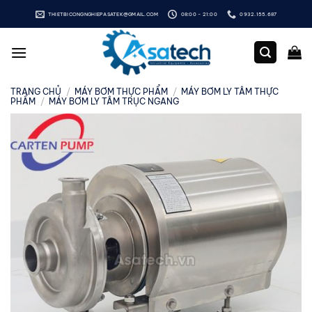
Bỏ
THIETBICONGNGHIEPASATEK@GMAIL.COM
08:00 - 21:00
0932.155.687
qua
nội
dung
TRANG CHỦ
/
MÁY BƠM THỰC PHẨM
/
MÁY BƠM LY TÂM THỰC
PHẨM
/
MÁY BƠM LY TÂM TRỤC NGANG