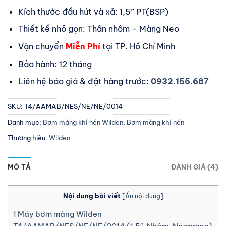
Kích thước đầu hút và xả: 1,5” PT(BSP)
Thiết kế nhỏ gọn: Thân nhôm – Màng Neo
Vận chuyển
Miễn Phí
tại TP. Hồ Chí Minh
Bảo hành: 12 tháng
Liên hệ báo giá & đặt hàng trước:
0932.155.687
SKU:
T4/AAMAB/NES/NE/NE/0014
Danh mục:
Bơm màng khí nén Wilden
,
Bơm màng khí nén
Thương hiệu:
Wilden
MÔ TẢ
ĐÁNH GIÁ (4)
Nội dung bài viết
[
Ẩn nội dung
]
1
Máy bơm màng Wilden