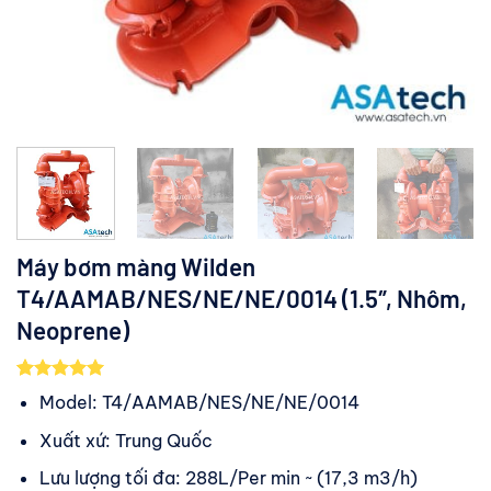
Máy bơm màng Wilden
T4/AAMAB/NES/NE/NE/0014 (1.5″, Nhôm,
Neoprene)
5.00
4
trên 5
Model: T4/AAMAB/NES/NE/NE/0014
dựa trên
đánh giá
Xuất xứ: Trung Quốc
Lưu lượng tối đa: 288L/Per min ~ (17,3 m3/h)