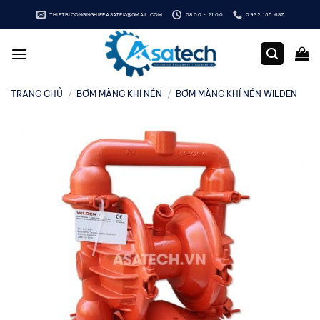
Bỏ
THIETBICONGNGHIEPASATEK@GMAIL.COM
08:00 - 21:00
0932.155.687
qua
nội
dung
TRANG CHỦ
/
BƠM MÀNG KHÍ NÉN
/
BƠM MÀNG KHÍ NÉN WILDEN