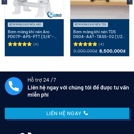
BƠM MÀNG KHÍ NÉN ARO
BƠM MÀNG KHÍ NÉN TDS
Bơm màng khí nén Aro
Bơm màng khí nén TDS
PD07P-APS-PTT (3/4″-
DS04-AAT-TASS-02 (1/2″,
PP-PTFE)
Nhôm, Teflon)
(4)
(4)
Giá
Giá
9,000,000
₫
8,500,000
₫
Được xếp
Được xếp
gốc
hiện
hạng
5.00
hạng
5.00
là:
tại
5 sao
5 sao
9,000,000₫.
là:
8,5
Hỗ trợ 24 /7
Liên hệ ngay với chúng tôi để được tư vấn
miễn phí
LIÊN HỆ NGAY