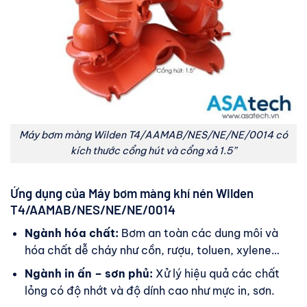
Máy bơm màng Wilden T4/AAMAB/NES/NE/NE/0014 có
kích thước cổng hút và cổng xả 1.5”
Ứng dụng của Máy bơm màng khí nén Wilden
T4/AAMAB/NES/NE/NE/0014
Ngành hóa chất:
Bơm an toàn các dung môi và
hóa chất dễ cháy như cồn, rượu, toluen, xylene…
Ngành in ấn – sơn phủ:
Xử lý hiệu quả các chất
lỏng có độ nhớt và độ dính cao như mực in, sơn.