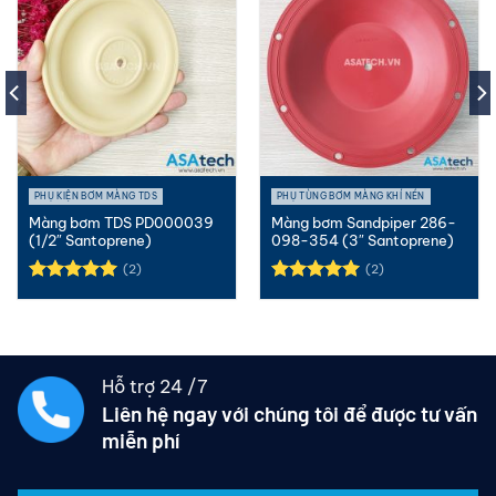
PHỤ KIỆN BƠM MÀNG TDS
PHỤ TÙNG BƠM MÀNG KHÍ NÉN
Màng bơm TDS PD000039
Màng bơm Sandpiper 286-
(1/2″ Santoprene)
098-354 (3″ Santoprene)
(2)
(2)
Được xếp
Được xếp
hạng
5.00
hạng
5.00
5 sao
5 sao
Hỗ trợ 24 /7
Liên hệ ngay với chúng tôi để được tư vấn
miễn phí