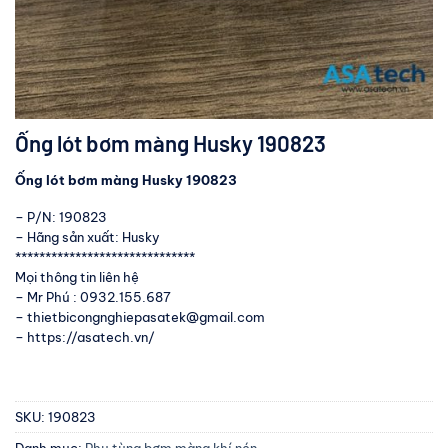
Ống lót bơm màng Husky 190823
Ống lót bơm màng Husky 190823
– P/N: 190823
– Hãng sản xuất: Husky
******************************
Mọi thông tin liên hệ
– Mr Phú : 0932.155.687
– thietbicongnghiepasatek@gmail.com
– https://asatech.vn/
SKU:
190823
Danh mục:
Phụ tùng bơm màng khí nén