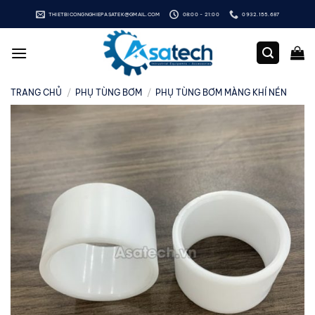
Bỏ
THIETBICONGNGHIEPASATEK@GMAIL.COM
08:00 - 21:00
0932.155.687
qua
nội
dung
TRANG CHỦ
/
PHỤ TÙNG BƠM
/
PHỤ TÙNG BƠM MÀNG KHÍ NÉN