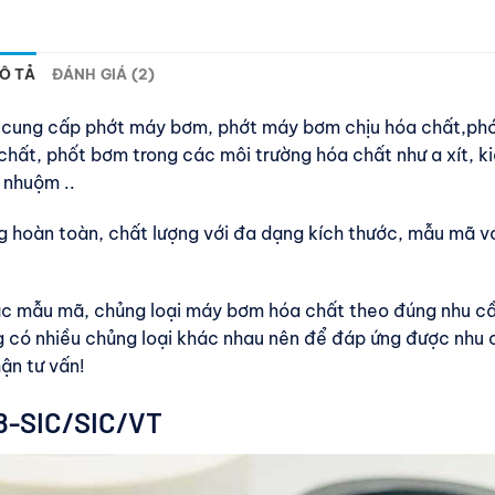
Ô TẢ
ĐÁNH GIÁ (2)
ên cung cấp phớt máy bơm, phớt máy bơm chịu hóa chất,phớ
chất, phốt bơm trong các môi trường hóa chất như a xít, k
 nhuộm ..
 hoàn toàn, chất lượng với đa dạng kích thước, mẫu mã v
ác mẫu mã, chủng loại máy bơm hóa chất theo đúng nhu c
 có nhiều chủng loại khác nhau nên để đáp ứng được nhu 
hận tư vấn!
8-SIC/SIC/VT