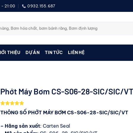
 - 21:00
0932.155.687
IỚI THIỆU
DỰ ÁN
TIN TỨC
LIÊN HỆ
Phớt Máy Bơm CS-S06-28-SIC/SIC/V
5.00
2
trên 5
THÔNG SỐ PHỚT MÁY BƠM CS-S06-28-SIC/SIC/VT
dựa trên
đánh giá
– Hãng sản xuất
: Carten Seal