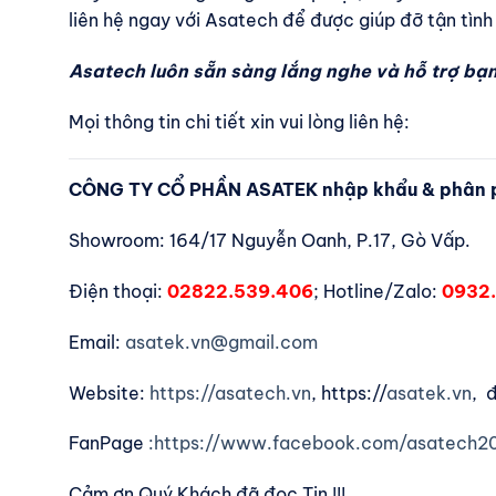
liên hệ ngay với Asatech để được giúp đỡ tận tình
Asatech luôn sẵn sàng lắng nghe và hỗ trợ bạn
Mọi thông tin chi tiết xin vui lòng liên hệ:
CÔNG TY CỔ PHẦN ASATEK nhập khẩu & phân p
Showroom: 164/17 Nguyễn Oanh, P.17, Gò Vấp.
Điện thoại:
02822.539.406
; Hotline/Zalo:
0932.
Email:
asatek.vn@gmail.com
Website:
https://asatech.vn
, https://
asatek.vn
, 
FanPage
:https://www.facebook.com/asatech2
Cảm ơn Quý Khách đã đọc Tin !!!