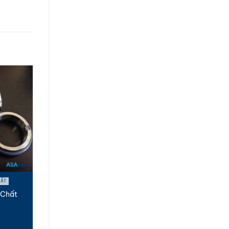
HẤT
 Chất