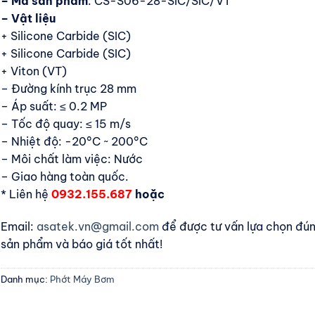
– Mã sản phẩm
: CS-S06-28-SIC/SIC/VT
– Vật liệu
+ Silicone Carbide (SIC)
+ Silicone Carbide (SIC)
+ Viton (VT)
– Đường kính trục 28 mm
– Áp suất: ≤ 0.2 MP
– Tốc độ quay: ≤ 15 m/s
– Nhiệt độ: -20°C ~ 200°C
– Môi chất làm việc: Nước
– Giao hàng toàn quốc.
* Liên hệ
0932.155.687
hoặc
Email:
asatek.vn@gmail.com
để được tư vấn lựa chọn đú
sản phẩm và báo giá tốt nhất!
Danh mục:
Phớt Máy Bơm