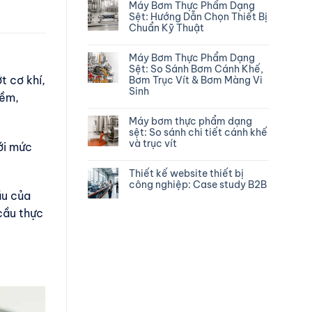
Máy Bơm Thực Phẩm Dạng
Sệt: Hướng Dẫn Chọn Thiết Bị
Chuẩn Kỹ Thuật
Máy Bơm Thực Phẩm Dạng
Sệt: So Sánh Bơm Cánh Khế,
t cơ khí,
Bơm Trục Vít & Bơm Màng Vi
Sinh
iềm,
Máy bơm thực phẩm dạng
sệt: So sánh chi tiết cánh khế
và trục vít
ới mức
Thiết kế website thiết bị
công nghiệp: Case study B2B
ầu của
cầu thực