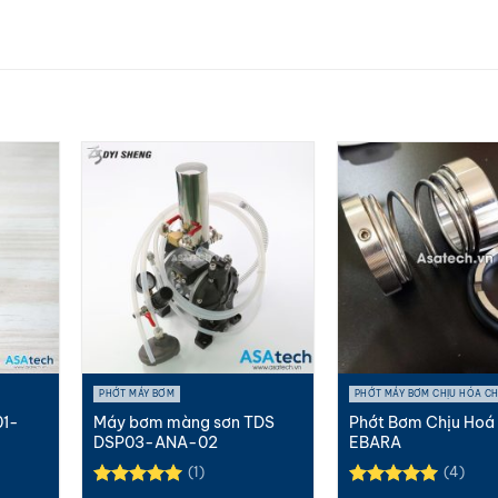
PHỚT MÁY BƠM
PHỚT MÁY BƠM CHỊU HÓA C
01-
Máy bơm màng sơn TDS
Phớt Bơm Chịu Hoá
DSP03-ANA-02
EBARA
(1)
(4)