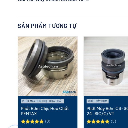
SẢN PHẨM TƯƠNG TỰ
PHỚT MÁY BƠM CHỊU HÓA CHẤT
PHỚT MÁY BƠM
ực
Phớt Bơm Chịu Hoá Chất
Phớt Máy Bơm CS-S
-DB
PENTAX
24-SIC/C/VT
(3)
(3)