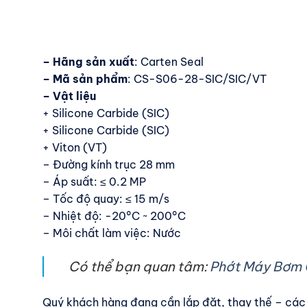
– Hãng sản xuất
: Carten Seal
– Mã sản phẩm
: CS-S06-28-SIC/SIC/VT
– Vật liệu
+ Silicone Carbide (SIC)
+ Silicone Carbide (SIC)
+ Viton (VT)
– Đường kính trục 28 mm
– Áp suất: ≤ 0.2 MP
– Tốc độ quay: ≤ 15 m/s
– Nhiệt độ: -20°C ~ 200°C
– Môi chất làm việc: Nước
Có thể bạn quan tâm:
Phớt Máy Bơm
Quý khách hàng đang cần lắp đặt, thay thế – các 