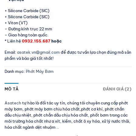
+ Silicone Carbide (SIC)
+ Silicone Carbide (SIC)
+ Viton (VT)
– Đường kính trục 22 mm
– Giao hàng toàn quốc.
* Liên hệ
0932.155.687
hoặc
Email:
asatek.vn@gmail.com
để được tư vấn lựa chọn đúng mã sản
phẩm và báo giá tốt nhất!
Danh mục:
Phớt Máy Bơm
MÔ TẢ
ĐÁNH GIÁ (2)
Asatech
tự hào là đối tác uy tín, chúng tôi chuyên cung cấp phớt
máy bơm, phớt máy bơm chịu hóa chất,phớt cơ khí, phớt chắn
dầu chịu nhiệt, phớt chắn dầu chịu hóa chất, phốt bơm trong các
môi trường hóa chất như a xít, kiềm, chất ô xy hóa, xử lý nước thải,
hóa chất ngành dệt nhuộm ..