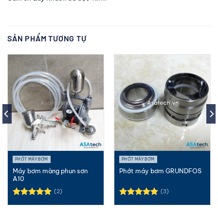
SẢN PHẨM TƯƠNG TỰ
PHỚT MÁY BƠM
PHỚT MÁY BƠM
Máy bơm màng phun sơn
Phớt máy bơm GRUNDFOS
A10
(2)
(3)
Được xếp
Được xếp
hạng
5.00
hạng
5.00