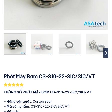
Phớt Máy Bơm CS-S10-22-SIC/SIC/VT
5.00
2
trên 5
THÔNG SỐ PHỚT MÁY BƠM CS-S10-22-SIC/SIC/VT
dựa trên
đánh giá
– Hãng sản xuất
: Carten Seal
– Mã sản phẩm
: CS-S10-22-SIC/SIC/VT
– Vật liệu