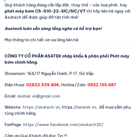
Quý khách hàng đang cần lắp đặt, thay thế – các loại phớt, hay
phớt máy bơm CS-S10-22-SIC/SIC/VT
thì hãy liên hệ ngay với
Asatech để được giúp đỡ tận tình nhé!
Asatech luôn sẵn sàng lắng nghe và hỗ trợ bạn!
Mọi thông tin chi tiết xin vui lòng liên hệ:
CÔNG TY CỔ PHẦN ASATEK nhập khẩu & phân phối Phớt máy
bơm chính hãng.
Showroom: 164/17 Nguyễn Oanh, P.17, Gò Vấp.
Điện thoại:
02822.539.406
; Hotline/Zalo:
0932.155.687
Email:
asatek.vn@gmail.com
Website:
https://asatech.vn
, https://
asatek.vn
, để mua sắm phụ
tùng chính hãng.
FanPage
:https://www.facebook.com/asatech20/
Cảm ơn Quý Khách đã đọc Tin !!!