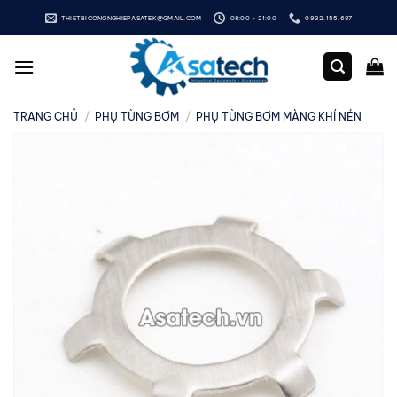
Bỏ
THIETBICONGNGHIEPASATEK@GMAIL.COM
08:00 - 21:00
0932.155.687
qua
nội
dung
TRANG CHỦ
/
PHỤ TÙNG BƠM
/
PHỤ TÙNG BƠM MÀNG KHÍ NÉN