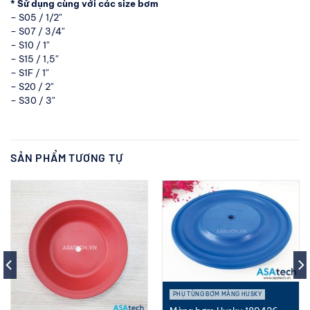
* Sử dụng cùng với các size bơm
– S05 / 1/2″
– S07 / 3/4″
– S10 / 1″
– S15 / 1,5″
– S1F / 1″
– S20 / 2″
– S30 / 3″
SẢN PHẨM TƯƠNG TỰ
PHỤ TÙNG BƠM MÀNG HUSKY