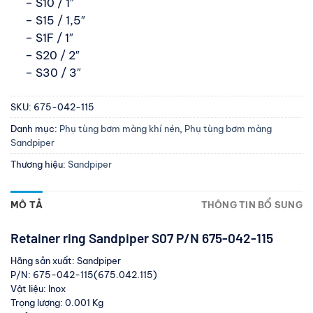
– S10 / 1″
– S15 / 1,5″
– S1F / 1″
– S20 / 2″
– S30 / 3″
SKU:
675-042-115
Danh mục:
Phụ tùng bơm màng khí nén
,
Phụ tùng bơm màng
Sandpiper
Thương hiệu:
Sandpiper
MÔ TẢ
THÔNG TIN BỔ SUNG
Retainer ring Sandpiper S07 P/N 675-042-115
Hãng sản xuất: Sandpiper
P/N: 675-042-115(675.042.115)
Vật liệu: Inox
Trọng lượng: 0.001 Kg