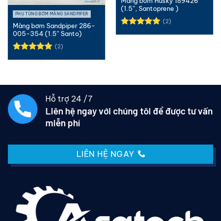
Màng bơm Husky 189426
(1.5″, Santoprene )
PHỤ TÙNG BƠM MÀNG SANDPIPER
(2)
Màng bơm Sandpiper 286-
Được xếp
005-354 (1.5″ Santo)
hạng
5.00
(2)
5 sao
Được xếp
hạng
5.00
5 sao
Hỗ trợ 24 /7
Liên hệ ngay với chúng tôi để được tư vấn
miễn phí
LIÊN HỆ NGAY