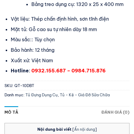
Bảng treo dụng cụ: 1320 x 25 x 400 mm
Vật liệu: Thép chấn định hình, sơn tĩnh điện
Mặt tủ: Gỗ cao su tự nhiên dày 18 mm
Màu sắc:: Tùy chọn
Bảo hành: 12 tháng
Xuất xứ: Việt Nam
Hotline
:
0932.155.687 – 0984.715.876
SKU:
QT-10DBT
Danh mục:
Tủ Đựng Dụng Cụ
,
Tủ - Kệ - Giá Đỡ Sửa Chữa
MÔ TẢ
ĐÁNH GIÁ (0)
Nội dung bài viết
[
Ẩn nội dung
]