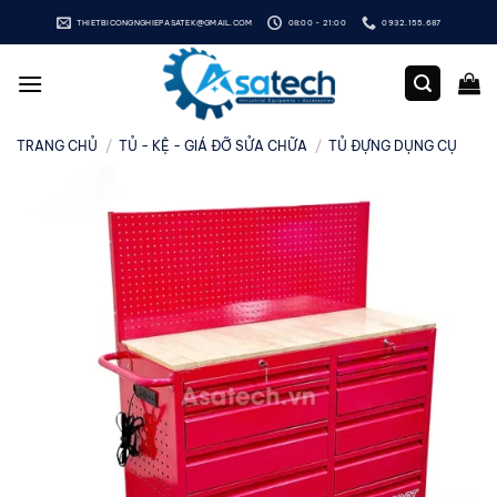
Bỏ
THIETBICONGNGHIEPASATEK@GMAIL.COM
08:00 - 21:00
0932.155.687
qua
nội
dung
TRANG CHỦ
/
TỦ - KỆ - GIÁ ĐỠ SỬA CHỮA
/
TỦ ĐỰNG DỤNG CỤ