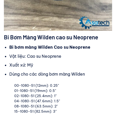
Bi Bơm Màng Wilden cao su Neoprene
Bi bơm màng Wilden Cao su Neoprene
Vật liệu: Cao su Neoprene
Xuất xứ: Mỹ
Dùng cho các dòng bơm màng Wilden
00-1080-51 (12mm): 0.25″
01-1080-51 (19mm): 0.5″
02-1080-51 (25.4mm): 1″
04-1080-51 (47.6mm): 1.5″
08-1080-51 (63.5mm): 2″
15-1080-51 (82.5mm): 3″