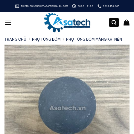
Bỏ
THIETBICONGNGHIEPASATEK@GMAIL.COM
08:00 - 21:00
0932.155.687
qua
nội
dung
TRANG CHỦ
/
PHỤ TÙNG BƠM
/
PHỤ TÙNG BƠM MÀNG KHÍ NÉN