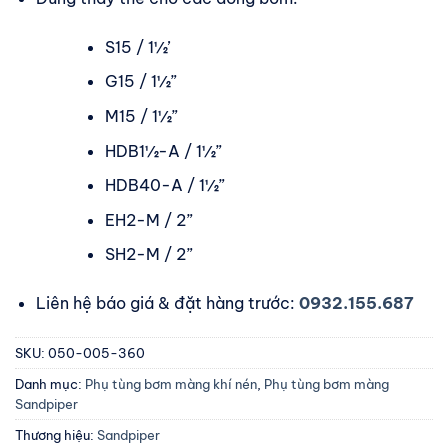
S15 / 1½’
G15 / 1½”
M15 / 1½”
HDB1½-A / 1½”
HDB40-A / 1½”
EH2-M / 2”
SH2-M / 2”
Liên hệ báo giá & đặt hàng trước:
0932.155.687
SKU:
050-005-360
Danh mục:
Phụ tùng bơm màng khí nén
,
Phụ tùng bơm màng
Sandpiper
Thương hiệu:
Sandpiper