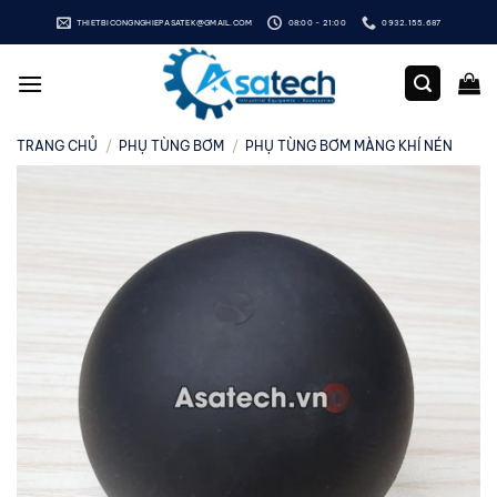
Bỏ
THIETBICONGNGHIEPASATEK@GMAIL.COM
08:00 - 21:00
0932.155.687
qua
nội
dung
TRANG CHỦ
/
PHỤ TÙNG BƠM
/
PHỤ TÙNG BƠM MÀNG KHÍ NÉN