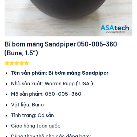
Bi bơm màng Sandpiper 050-005-360
(Buna, 1.5″)
5.00
1
trên 5
Tên sản phẩm: Bi bơm màng Sandpiper
dựa trên
đánh giá
Nhà sản xuất: Warren Rupp ( USA )
Mã sản phẩm: 050-005-360
Vật liệu: Buna
Tình trạng: Có sẵn
Giao hàng toàn quốc
Dùng thay thế cho các dòng bơm: