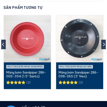
SẢN PHẨM TƯƠNG TỰ
PHỤ TÙNG BƠM MÀNG SANDPIPER
PHỤ TÙNG BƠM MÀNG KHÍ NÉN
Màng bơm Sandpiper 286-
Màng bơm Sandpiper 286-
005-354 (1.5″ Santo)
098-365 (3″ Neo)
(2)
(2)
Được xếp
Được xếp
hạng
5.00
hạng
5.00
5 sao
5 sao