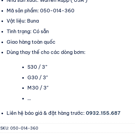
Nhà sản xuất: Warren Rupp ( USA )
Mã sản phẩm: 050-014-360
Vật liệu: Buna
Tình trạng: Có sẵn
Giao hàng toàn quốc
Dùng thay thế cho các dòng bơm:
S30 / 3”
G30 / 3″
M30 / 3″
…
Liên hệ báo giá & đặt hàng trước:
0932.155.687
SKU:
050-014-360