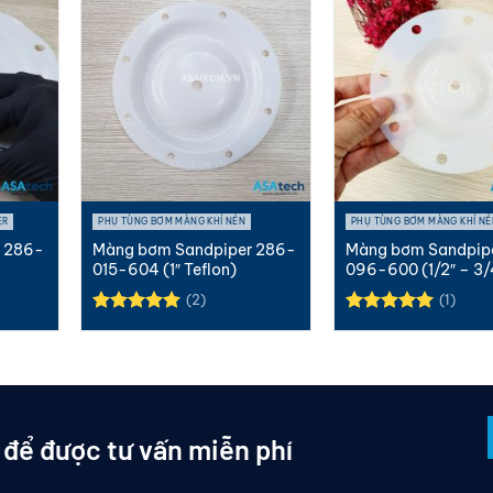
ER
PHỤ TÙNG BƠM MÀNG KHÍ NÉN
PHỤ TÙNG BƠM MÀNG KHÍ NÉ
 286-
Màng bơm Sandpiper 286-
Màng bơm Sandpip
015-604 (1″ Teflon)
096-600 (1/2″ – 3/4
Teflon)
(2)
(1)
Được xếp
Được xếp
hạng
5.00
hạng
5.00
5 sao
5 sao
 để được tư vấn miễn phí