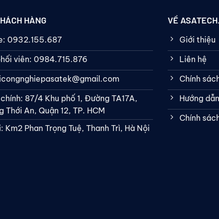
KHÁCH HÀNG
VỀ ASATECH
ne: 0932.155.687
Giới thiệu
hối viên: 0984.715.876
Liên hệ
bicongnghiepasatek@gmail.com
Chính sác
 chính: 87/4 Khu phố 1, Đường TA17A,
Hướng dẫn
 Thới An, Quận 12, TP. HCM
Chính sác
: Km2 Phan Trọng Tuệ, Thanh Trì, Hà Nội