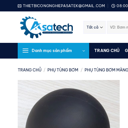
Bỏ
THIETBICONGNGHIEPASATEK@GMAIL.COM
08:00
qua
nội
Tìm
dung
kiếm:
Danh mục sản phẩm
TRANG CHỦ
G
TRANG CHỦ
/
PHỤ TÙNG BƠM
/
PHỤ TÙNG BƠM MÀNG