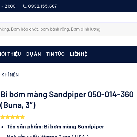
 - 21:00
0932.155.687
IỚI THIỆU
DỰ ÁN
TIN TỨC
LIÊN HỆ
 KHÍ NÉN
Bi bơm màng Sandpiper 050-014-360
(Buna, 3″)
5.00
1
trên 5
Tên sản phẩm: Bi bơm màng Sandpiper
dựa trên
đánh giá