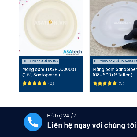
PHỤ KIỆN BƠM MÀNG TDS
PHỤ TÙNG BƠM MÀNG SANDPIP
286-
Màng bơm TDS PD000081
Màng bơm Sandpiper
ne)
(1.5″, Santoprene )
108-600 (1″ Teflon)
(2)
(3)
Được xếp
Được xếp
hạng
5.00
hạng
5.00
5 sao
5 sao
Hỗ trợ 24 /7
Liên hệ ngay với chúng tôi