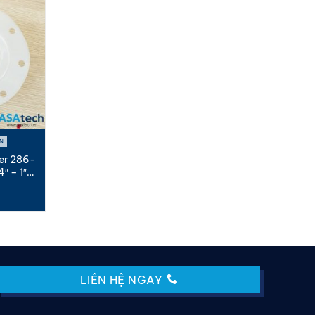
N
er 286-
″ – 1″
LIÊN HỆ NGAY