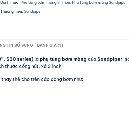
Danh mục:
Phụ tùng bơm màng khí nén
,
Phụ tùng bơm màng Sandpiper
Thương hiệu:
Sandpiper
NG TIN BỔ SUNG
ĐÁNH GIÁ (1)
″, S30 series)
là
phụ tùng bơm màng
của
Sandpiper
, 
h thước cổng hút, xả 3 inch.
p thay thế cho trên các dòng bơm như: