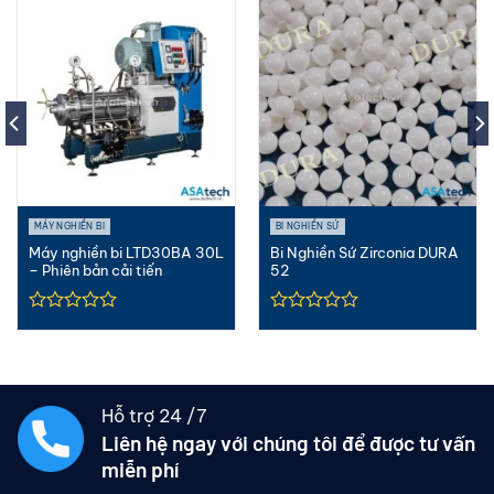
MÁY NGHIỀN BI
BI NGHIỀN SỨ
Máy nghiền bi LTD30BA 30L
Bi Nghiền Sứ Zirconia DURA
– Phiên bản cải tiến
52
Hỗ trợ 24 /7
Liên hệ ngay với chúng tôi để được tư vấn
miễn phí