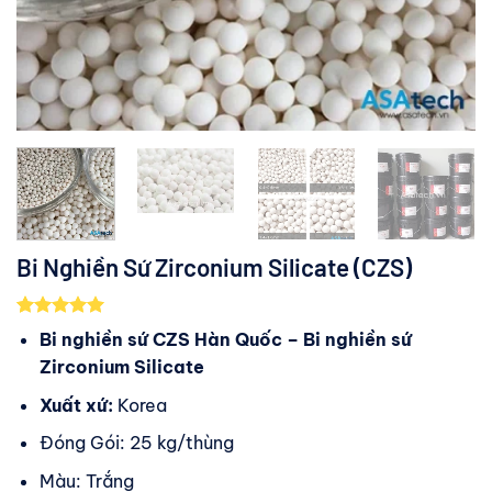
Bi Nghiền Sứ Zirconium Silicate (CZS)
5.00
3
trên 5
Bi nghiền sứ CZS Hàn Quốc – Bi nghiền sứ
dựa trên
Zirconium Silicate
đánh giá
Xuất xứ:
Korea
Đóng Gói: 25 kg/thùng
Màu: Trắng