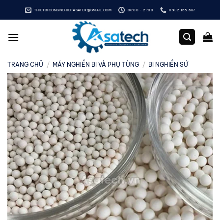
Bỏ
THIETBICONGNGHIEPASATEK@GMAIL.COM
08:00 - 21:00
0932.155.687
qua
nội
dung
TRANG CHỦ
/
MÁY NGHIỀN BI VÀ PHỤ TÙNG
/
BI NGHIỀN SỨ