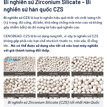
Bi nghiền sứ Zirconium Silicate – Bi
nghiền sứ hàn quốc CZS
Bi nghiền sứ CZS
là loại bi nghiền hiệu quả nhất với chất lượng tốt
(tỷ trọng, độ cứng, độ bền, khả năng chống mài mòn cao và không
gây nhiễm bẩn) do đó mang lại hiệu quả nghiền cao.
CENOBEAD-CZS là bi sứ dạng nung kết, vì vậy bi nghiền sứ CZS
không gặp phải các hạn chế như kích thước to, tròn xấu, lỗ rỗng
lớn….
Nó có thể được sử dụng cho tất cả các loại máy nghiền
với giá thành tương đối thấp.
Bi nghiền sứ Zirconium Silicate (CZS) tốt nhất Hàn Quốc