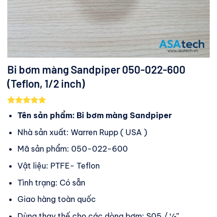
Bi bơm màng Sandpiper 050-022-600
(Teflon, 1/2 inch)
5.00
2
trên 5
Tên sản phẩm: Bi bơm màng Sandpiper
dựa trên
đánh giá
Nhà sản xuất: Warren Rupp ( USA )
Mã sản phẩm: 050-022-600
Vật liệu: PTFE- Teflon
Tình trạng: Có sẵn
Giao hàng toàn quốc
Dùng thay thế cho các dòng bơm: S05 / ½”,…