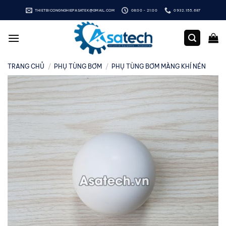
Bỏ
THIETBICONGNGHIEPASATEK@GMAIL.COM
08:00 - 21:00
0932.155.687
qua
nội
dung
TRANG CHỦ
/
PHỤ TÙNG BƠM
/
PHỤ TÙNG BƠM MÀNG KHÍ NÉN