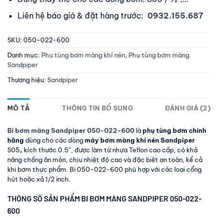
Liên hệ báo giá & đặt hàng trước:
0932.155.687
SKU:
050-022-600
Danh mục:
Phụ tùng bơm màng khí nén
,
Phụ tùng bơm màng
Sandpiper
Thương hiệu:
Sandpiper
MÔ TẢ
THÔNG TIN BỔ SUNG
ĐÁNH GIÁ (2)
Bi bơm màng Sandpiper 050-022-600
là
phụ tùng bơm chính
hãng
dùng cho các dòng
máy bơm màng khí nén Sandpiper
S05
,
kích thước 0.5″, được làm từ nhựa Teflon cao cấp, có khả
năng chống ăn mòn, chịu nhiệt độ cao và đặc biệt an toàn, kể cả
khi bơm thực phẩm. Bi 050-022-600 phù hợp với các loại cổng
hút hoặc xả 1/2 inch.
THÔNG SỐ SẢN PHẨM BI BƠM MÀNG SANDPIPER 050-022-
600