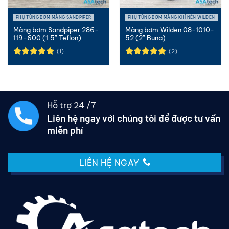
PHỤ TÙNG BƠM MÀNG SANDPIPER
PHỤ TÙNG BƠM MÀNG KHÍ NÉN WILDEN
Màng bơm Sandpiper 286-
Màng bơm Wilden 08-1010-
119-600 (1.5″ Teflon)
52 (2″ Buna)
(1)
(2)
Được xếp
Được xếp
hạng
5.00
hạng
5.00
5 sao
5 sao
Hỗ trợ 24 /7
Liên hệ ngay với chúng tôi để được tư vấn
miễn phí
LIÊN HỆ NGAY