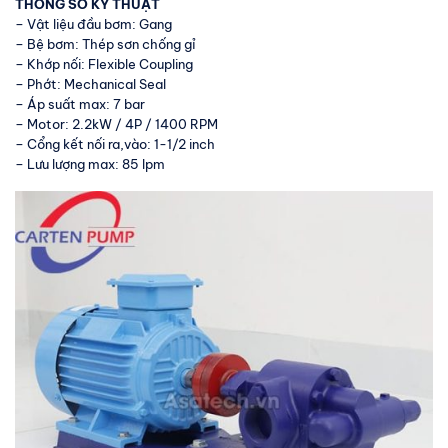
THÔNG SỐ KỸ THUẬT
– Vật liệu đầu bơm: Gang
– Bệ bơm: Thép sơn chống gỉ
– Khớp nối: Flexible Coupling
– Phớt: Mechanical Seal
– Áp suất max: 7 bar
– Motor: 2.2kW / 4P / 1400 RPM
– Cổng kết nối ra,vào: 1-1/2 inch
– Lưu lượng max: 85 lpm