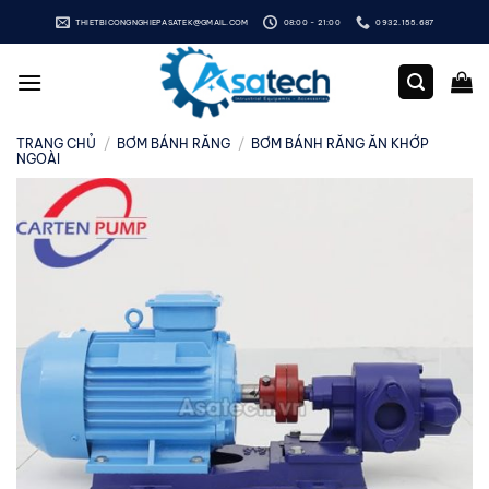
Bỏ
THIETBICONGNGHIEPASATEK@GMAIL.COM
08:00 - 21:00
0932.155.687
qua
nội
dung
TRANG CHỦ
/
BƠM BÁNH RĂNG
/
BƠM BÁNH RĂNG ĂN KHỚP
NGOÀI