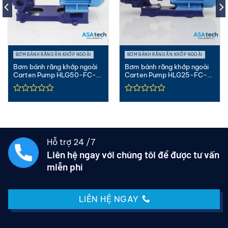
BƠM BÁNH RĂNG ĂN KHỚP NGOÀI
BƠM BÁNH RĂNG ĂN KHỚP NGOÀI
Bơm bánh răng khớp ngoài
Bơm bánh răng khớp ngoài
Carten Pump HLG50-FC-
Carten Pump HLG25-FC-
MC | Gang 2″ – Mechanical
PK | Gang 1″ – Packing Seal
Seal
Hỗ trợ 24 /7
Liên hệ ngay với chúng tôi để được tư vấn
miễn phí
LIÊN HỆ NGAY