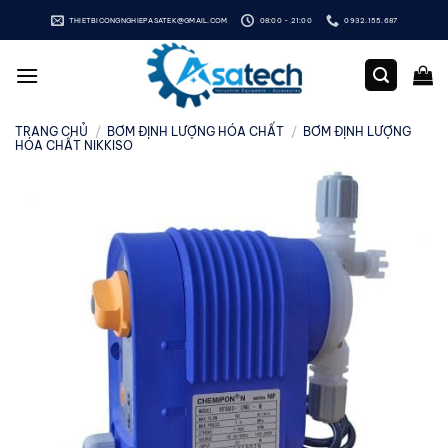
Bỏ
THIETBICONGNGHIEPASATEK@GMAIL.COM
08:00 - 21:00
0932.155.687
qua
nội
dung
TRANG CHỦ
/
BƠM ĐỊNH LƯỢNG HÓA CHẤT
/
BƠM ĐỊNH LƯỢNG
HÓA CHẤT NIKKISO