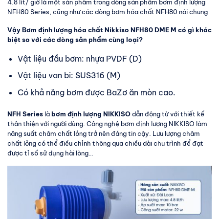
4.8 lít/ giờ là một sản phẩm trong dòng sản phẩm bơm định lượng
NFH80 Series, cũng như các dòng bơm hóa chất NFH80 nói chung
Vậy Bơm định lượng hóa chất Nikkiso NFH80 DME M có gì khác
biệt so với các dòng sản phẩm cùng loại?
Vật liệu đầu bơm: nhựa PVDF (D)
Vật liệu van bi: SUS316 (M)
Có khả năng bơm được BaZơ ăn mòn cao.
NFH Series
là
bơm định lượng NIKKISO
dẫn động từ với thiết kế
thân thiện với người dùng. Công nghệ bơm định lượng NIKKISO làm
năng suất châm chất lỏng trở nên đáng tin cậy. Lưu lượng châm
chất lỏng có thể điều chỉnh thông qua chiều dài chu trình để đạt
được tỉ số sử dụng hài lòng…