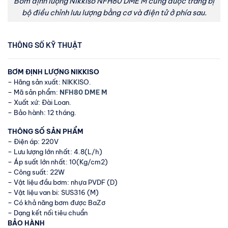
Bơm định lượng Nikkiso NFH80 DME M cũng được trang bị
bộ điều chỉnh lưu lượng bằng cơ và điện tử ở phía sau.
THÔNG SỐ KỸ THUẬT
BƠM ĐỊNH LƯỢNG NIKKISO
– Hãng sản xuất: NIKKISO.
– Mã sản phẩm:
NFH80 DME M
– Xuất xứ: Đài Loan.
– Bảo hành: 12 tháng.
THÔNG SỐ SẢN PHẨM
– Điện áp: 220V
– Lưu lượng lớn nhất: 4.8(L/h)
– Áp suất lớn nhất: 10(Kg/cm2)
– Công suất: 22W
– Vật liệu đầu bơm: nhựa PVDF (D)
– Vật liệu van bi: SUS316 (M)
– Có khả năng bơm được BaZơ
– Dạng kết nối tiêu chuẩn
BẢO HÀNH