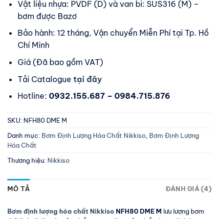
Vật liệu nhựa: PVDF (D) và van bi: SUS316 (M) –
bơm được Bazơ
Bảo hành: 12 tháng, Vận chuyển Miễn Phí tại Tp. Hồ
Chí Minh
Giá (Đã bao gồm VAT)
Tải Catalogue
tại đây
Hotline:
0932.155.687 – 0984.715.876
SKU:
NFH80 DME M
Danh mục:
Bơm Định Lượng Hóa Chất Nikkiso
,
Bơm Định Lượng
Hóa Chất
Thương hiệu:
Nikkiso
MÔ TẢ
ĐÁNH GIÁ (4)
Bơm định lượng hóa chất Nikkiso
NFH80 DME M
lưu lượng bơm