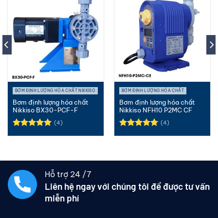
BƠM ĐỊNH LƯỢNG HÓA CHẤT NIKKISO
BƠM ĐỊNH LƯỢNG HÓA CHẤT
Bơm định lượng hóa chất
Bơm định lượng hóa chất
Nikkiso BX30-PCF-F
Nikkiso NFH10 P2MC CF
(4)
(4)
Được xếp
Được xếp
hạng
5.00
hạng
5.00
5 sao
5 sao
Hỗ trợ 24 /7
Liên hệ ngay với chúng tôi để được tư vấn
miễn phí