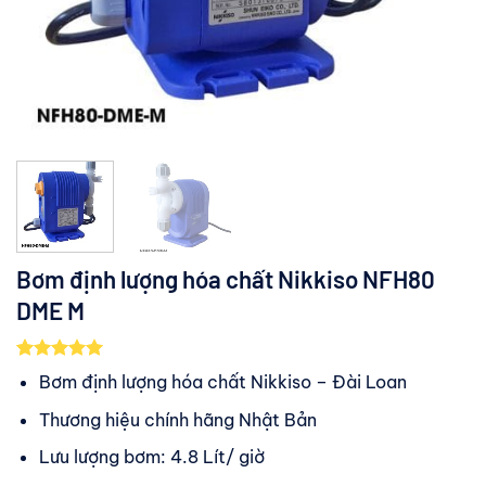
Bơm định lượng hóa chất Nikkiso NFH80
DME M
5.00
4
trên 5
Bơm định lượng hóa chất Nikkiso – Đài Loan
dựa trên
đánh giá
Thương hiệu chính hãng Nhật Bản
Lưu lượng bơm: 4.8 Lít/ giờ