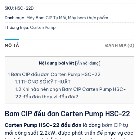
SKU:
HSC-22D
Danh mục:
Máy Bơm CIP Tự Mồi
,
Máy bơm thực phẩm
Thương hiệu:
Carten Pump
MÔ TẢ
ĐÁNH GIÁ (0)
Nội dung bài viết
[
Ẩn nội dung
]
1
Bơm CIP đầu đơn Carten Pump HSC-22
1.1
THÔNG SỐ KỸ THUẬT
1.2
Khi nào nên chọn Bơm CIP Carten Pump HSC-
22 đầu đơn thay vì đầu đôi?
Bơm CIP đầu đơn Carten Pump HSC-22
Carten Pump HSC-22 đầu đơn
là dòng
bơm CIP
tự
mồi công suất 2.2kW, được phát triển để phục vụ các