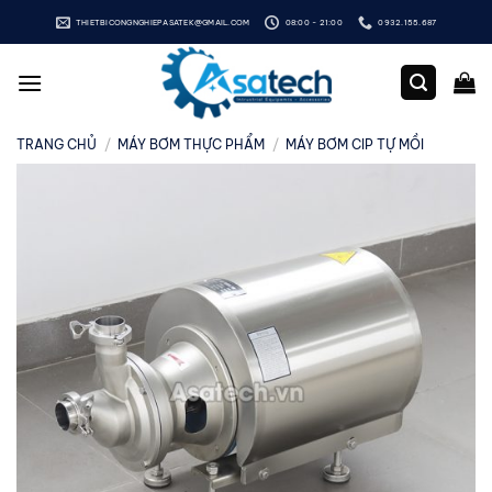
Bỏ
THIETBICONGNGHIEPASATEK@GMAIL.COM
08:00 - 21:00
0932.155.687
qua
nội
dung
TRANG CHỦ
/
MÁY BƠM THỰC PHẨM
/
MÁY BƠM CIP TỰ MỒI