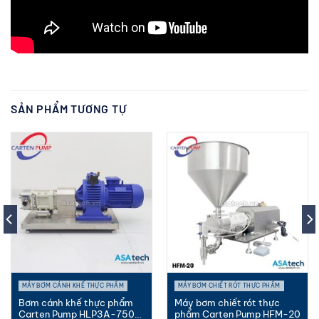
SẢN PHẨM TƯƠNG TỰ
MÁY BƠM CÁNH KHẾ THỰC PHẨM
MÁY BƠM CHIẾT RÓT THỰC PHẨM
Bơm cánh khế thực phẩm
Máy bơm chiết rót thực
Carten Pump HLP3A-750
phẩm Carten Pump HFM-20