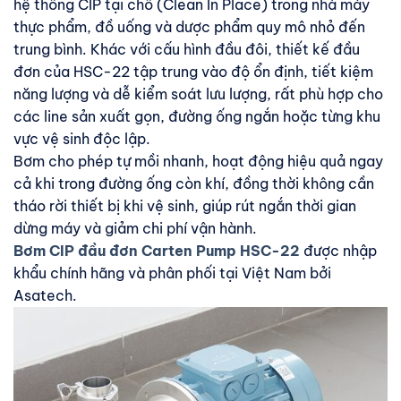
hệ thống CIP tại chỗ (Clean In Place) trong nhà máy
thực phẩm, đồ uống và dược phẩm quy mô nhỏ đến
trung bình. Khác với cấu hình đầu đôi, thiết kế đầu
đơn của HSC-22 tập trung vào độ ổn định, tiết kiệm
năng lượng và dễ kiểm soát lưu lượng, rất phù hợp cho
các line sản xuất gọn, đường ống ngắn hoặc từng khu
vực vệ sinh độc lập.
Bơm cho phép tự mồi nhanh, hoạt động hiệu quả ngay
cả khi trong đường ống còn khí, đồng thời không cần
tháo rời thiết bị khi vệ sinh, giúp rút ngắn thời gian
dừng máy và giảm chi phí vận hành.
Bơm CIP đầu đơn Carten Pump HSC-22
được nhập
khẩu chính hãng và phân phối tại Việt Nam bởi
Asatech.