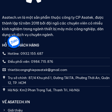
Asatech.vn là một sản phẩm thuộc công ty CP Asatek, được
thành lập từ năm 2018 bởi đội ngũ các chuyên viên có nhiều
kinh nghiệm trong ngành thiết bị máy móc công nghiệp, dân
dụng và dịch vụ chuyên ngành.
HỖ TRỢ KHÁCH HÀNG
Hotline: 0932.155.687
Điều phối viên: 0984.715.876
thietbicongnghiepasatek@gmail.com
Trụ sở chính: 87/4 Khu phố 1, Đường TA17A, Phường Thới An, Quận
12, TP. HCM
Hà Nội: Km2 Phan Trọng Tuệ, Thanh Trì, Hà Nội
VỀ ASATECH.VN
Giới thiệu