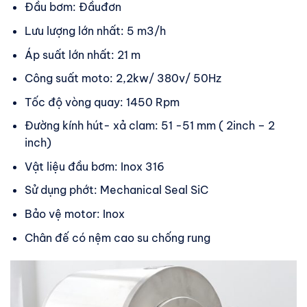
Đầu bơm: Đầuđơn
Lưu lượng lớn nhất: 5 m3/h
Áp suất lớn nhất: 21 m
Công suất moto: 2,2kw/ 380v/ 50Hz
Tốc độ vòng quay: 1450 Rpm
Đường kính hút- xả clam: 51 -51 mm ( 2inch – 2
inch)
Vật liệu đầu bơm: Inox 316
Sử dụng phớt: Mechanical Seal SiC
Bảo vệ motor: Inox
Chân đế có nệm cao su chống rung