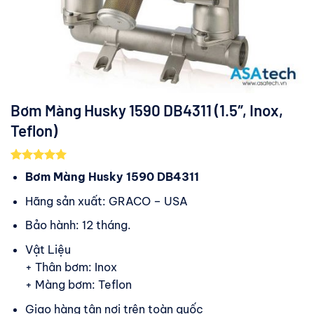
Bơm Màng Husky 1590 DB4311 (1.5″, Inox,
Teflon)
5.00
1
trên 5
Bơm Màng Husky 1590 DB4311
dựa trên
đánh giá
Hãng sản xuất: GRACO – USA
Bảo hành: 12 tháng.
Vật Liệu
+ Thân bơm: Inox
+ Màng bơm: Teflon
Giao hàng tận nơi trên toàn quốc