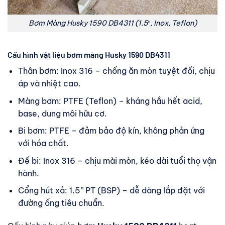
Bơm Màng Husky 1590 DB4311 (1.5″, Inox, Teflon)
Cấu hình vật liệu bơm màng Husky 1590 DB4311
Thân bơm: Inox 316 – chống ăn mòn tuyệt đối, chịu
áp và nhiệt cao.
Màng bơm: PTFE (Teflon) – kháng hầu hết acid,
base, dung môi hữu cơ.
Bi bơm: PTFE – đảm bảo độ kín, không phản ứng
với hóa chất.
Đế bi: Inox 316 – chịu mài mòn, kéo dài tuổi thọ vận
hành.
Cổng hút xả: 1.5’’ PT (BSP) – dễ dàng lắp đặt với
đường ống tiêu chuẩn.