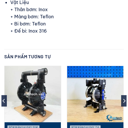
Vật Liệu
+ Thân bơm: Inox
+ Màng bơm: Teflon
+ Bi bơm: Teflon
+ Đế bi: Inox 316
SẢN PHẨM TƯƠNG TỰ
BƠM MÀNG HUSKY 1590
BƠM MÀNG HUSKY 716