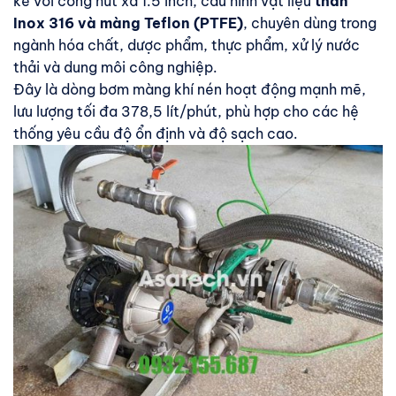
kế với cổng hút xả 1.5 inch, cấu hình vật liệu
thân
Inox 316 và màng Teflon (PTFE)
, chuyên dùng trong
ngành hóa chất, dược phẩm, thực phẩm, xử lý nước
thải và dung môi công nghiệp.
Đây là dòng bơm màng khí nén hoạt động mạnh mẽ,
lưu lượng tối đa 378,5 lít/phút, phù hợp cho các hệ
thống yêu cầu độ ổn định và độ sạch cao.