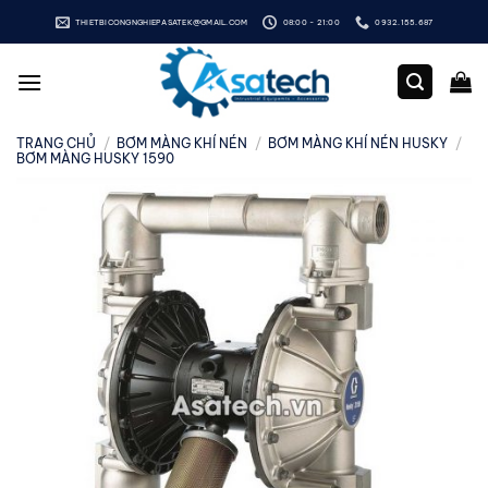
Bỏ
THIETBICONGNGHIEPASATEK@GMAIL.COM
08:00 - 21:00
0932.155.687
qua
nội
dung
TRANG CHỦ
/
BƠM MÀNG KHÍ NÉN
/
BƠM MÀNG KHÍ NÉN HUSKY
/
BƠM MÀNG HUSKY 1590