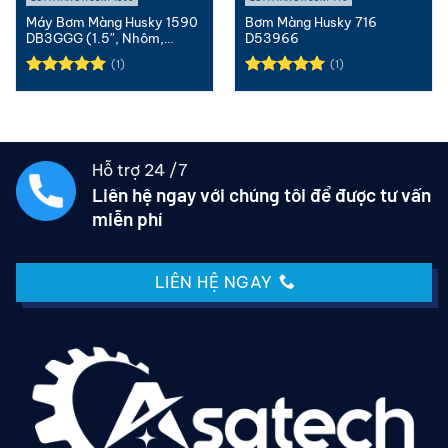
Máy Bơm Màng Husky 1590
Bơm Màng Husky 716
DB3GGG (1.5″, Nhôm,
D53966
Geolast)
(1)
(1)
Được xếp
Được xếp
hạng
5.00
hạng
5.00
5 sao
5 sao
Hỗ trợ 24 /7
Liên hệ ngay với chúng tôi để được tư vấn
miễn phí
LIÊN HỆ NGAY