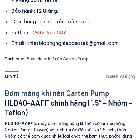
Bảo hành: 12 tháng.
Giao hàng tận nơi trên toàn quốc
Hotline:
0932.155.687
Email: thietbicongnghiepasatek@gmail.com
Danh mục:
Bơm Màng khí nén Carten Pump
MÔ TẢ
ĐÁNH GIÁ (0)
Bơm màng khí nén Carten Pump
HLD40-AAFF chính hãng (1.5” – Nhôm –
Teflon)
HLD40-AAFF
là máy bơm màng bằng khí nén cỡ lớn của hãng
Carten Pump (Taiwan) với kích thước đầu hút xả 1.5 inch, thân
Nhôm có thể bơm được nhiều loại chất như bơm thực phẩm, dung