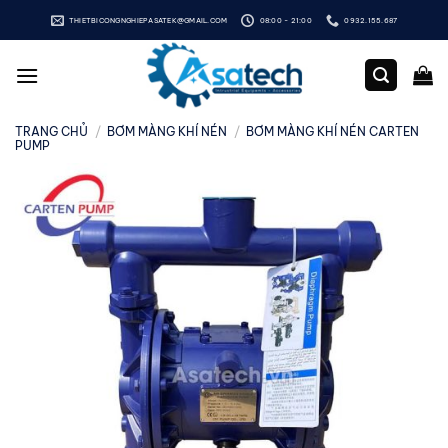
Bỏ
THIETBICONGNGHIEPASATEK@GMAIL.COM
08:00 - 21:00
0932.155.687
qua
nội
dung
TRANG CHỦ
/
BƠM MÀNG KHÍ NÉN
/
BƠM MÀNG KHÍ NÉN CARTEN
PUMP