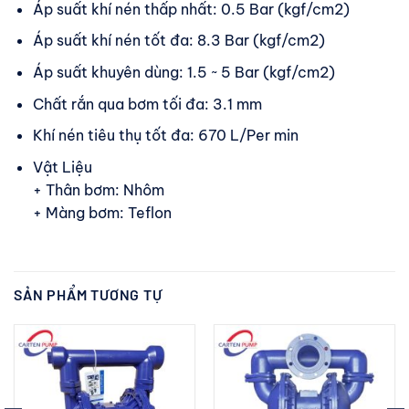
Áp suất khí nén thấp nhất: 0.5 Bar (kgf/cm2)
Áp suất khí nén tốt đa: 8.3 Bar (kgf/cm2)
Áp suất khuyên dùng: 1.5 ~ 5 Bar (kgf/cm2)
Chất rắn qua bơm tối đa: 3.1 mm
Khí nén tiêu thụ tốt đa: 670 L/Per min
Vật Liệu
+ Thân bơm: Nhôm
+ Màng bơm: Teflon
SẢN PHẨM TƯƠNG TỰ