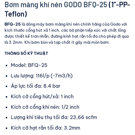
Bơm màng khí nén GODO BFQ-25
(1”-PP-
Teflon)
BFQ-25
là dòng máy bơm màng khí nén chính hãng của Godo với
kích thước cổng hút xả 1 inch, các bộ phận tiếp xúc với chất lỏng
được thiết kế trơn nhẵn, đường kính hạt rắn tối đa cho phép đi qua
là 3.2mm. Khi bơm bùn và tạp chất ít gây mài mòn bơm.
THÔNG SỐ KỸ THUẬT
Model: BFQ-25
Lưu lượng: 116l/p (~7m3/h)
Áp lực tối đa: 8.4 bar
Kích cỡ cổng hút/xả: 1 inch
Kích cỡ cổng khí nén: 1/2 inch
Lượng khí tiêu thụ tối đa: 23,66 scfm
Kích cỡ hạt rắn tối đa: 3.2mm