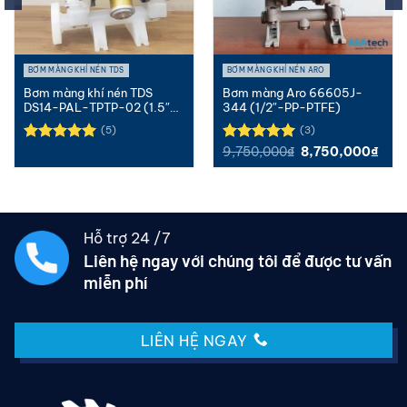
BƠM MÀNG KHÍ NÉN TDS
BƠM MÀNG KHÍ NÉN ARO
Bơm màng khí nén TDS
Bơm màng Aro 66605J-
DS14-PAL-TPTP-02 (1.5″-
344 (1/2″-PP-PTFE)
PP-Teflon)
(5)
(3)
Giá
Giá
9,750,000
₫
8,750,000
₫
Được xếp
Được xếp
gốc
hiện
hạng
5.00
hạng
5.00
là:
tại
5 sao
5 sao
9,750,000₫.
là:
8,75
Hỗ trợ 24 /7
Liên hệ ngay với chúng tôi để được tư vấn
miễn phí
LIÊN HỆ NGAY