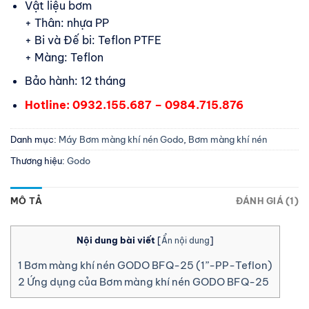
Vật liệu bơm
+ Thân: nhựa PP
+ Bi và Đế bi: Teflon PTFE
+ Màng: Teflon
Bảo hành: 12 tháng
Hotline: 0932.155.687 – 0984.715.876
Danh mục:
Máy Bơm màng khí nén Godo
,
Bơm màng khí nén
Thương hiệu:
Godo
MÔ TẢ
ĐÁNH GIÁ (1)
Nội dung bài viết
[
Ẩn nội dung
]
1
Bơm màng khí nén GODO BFQ-25 (1”-PP-Teflon)
2
Ứng dụng của Bơm màng khí nén GODO BFQ-25