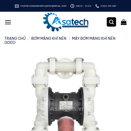
Bỏ
THIETBICONGNGHIEPASATEK@GMAIL.COM
08:00 - 21:00
0932.155.687
qua
nội
dung
TRANG CHỦ
/
BƠM MÀNG KHÍ NÉN
/
MÁY BƠM MÀNG KHÍ NÉN
GODO