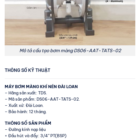
Mô tả cấu tạo bơm màng DS06-AAT-TATS-02
THÔNG SỐ KỸ THUẬT
MÁY BƠM MÀNG KHÍ NÉN ĐÀI LOAN
– Hãng sản xuất: TDS.
– Mã sản phẩm: DS06-AAT-TATS-02​.
– Xuất xứ: Đài Loan.
– Bảo hành: 12 tháng.
THÔNG SỐ SẢN PHẨM
– Đường kính nạp liệu
+ Đầu hút và đẩy: 3/4” PT(BSP)