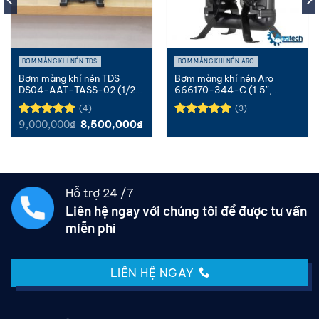
BƠM MÀNG KHÍ NÉN TDS
BƠM MÀNG KHÍ NÉN ARO
Bơm màng khí nén TDS
Bơm màng khí nén Aro
DS04-AAT-TASS-02 (1/2″,
666170-344-C (1.5″,
Nhôm, Teflon)
Nhôm, Teflon)
(4)
(3)
Giá
Giá
9,000,000
₫
8,500,000
₫
Được xếp
Được xếp
gốc
hiện
hạng
5.00
hạng
5.00
là:
tại
5 sao
5 sao
9,000,000₫.
là:
8,500,000₫.
Hỗ trợ 24 /7
Liên hệ ngay với chúng tôi để được tư vấn
miễn phí
LIÊN HỆ NGAY