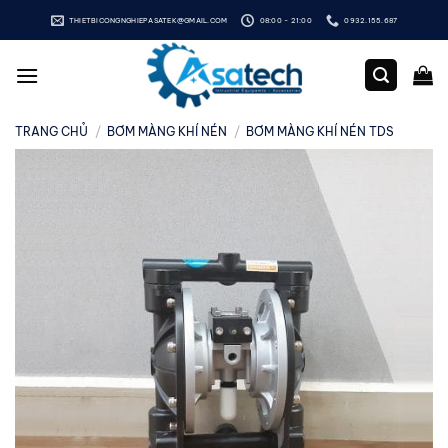
Bỏ
THIETBICONGNGHIEPASATEK@GMAIL.COM
08:00 - 21:00
0932.155.687
qua
nội
dung
TRANG CHỦ
/
BƠM MÀNG KHÍ NÉN
/
BƠM MÀNG KHÍ NÉN TDS