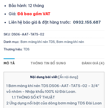
Bảo hành: 12 tháng
Giá:
Đã bao gồm VAT
Liên hệ báo giá & đặt hàng trước:
0932.155.687
SKU:
DS06-AAT-TATS-02
Danh mục:
Bơm màng khí nén TDS
,
Bơm màng khí nén
Thương hiệu:
TDS
MÔ TẢ
THÔNG TIN BỔ SUNG
ĐÁNH GIÁ (4)
Nội dung bài viết
[
Ẩn nội dung
]
1
Bơm màng khí nén TDS DS06-AAT-TATS-02 – 3/4″
vỏ nhôm – Nhập khẩu 100% từ Đài Loan.
1.1
THÔNG SỐ KỸ THUẬT
2
Ứng dụng nổi bật của dòng bơm màng TDS Đài Loan