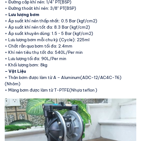
+ Đường cấp khí nén: 1/4″ PT(BSP)
+ Đường thoát khí nén: 3/8″ PT(BSP)
– Lưu lượng bơm
+ Áp suất khí nén thấp nhất: 0.5 Bar (kgf/cm2)
+ Áp suất khí nén tốt đa: 8.3 Bar (kgf/cm2)
+ Áp suất khuyên dùng: 1.5 ~ 5 Bar (kgf/cm2)
+ Lưu lượng bơm mỗi chu kỳ (Cycle): 225ml
+ Chất rắn qua bơm tối đa: 2.4mm
+ Khí nén tiêu thụ tốt đa: 540L/Per min
+ Lưu lượng tối đa: 90L/Per min
+ Khối lượng bơm: 8kg
– Vật Liệu
+ Thân bơm được làm từ A – Aluminum(ADC-12/AC4C-T6)
(Nhôm)
+ Màng bơm được làm từ T-PTFE(Nhựa teflon )