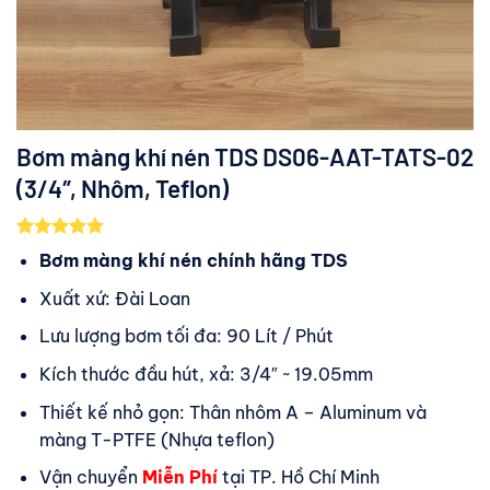
Bơm màng khí nén TDS DS06-AAT-TATS-02
(3/4″, Nhôm, Teflon)
5.00
4
trên 5
Bơm màng khí nén chính hãng TDS
dựa trên
đánh giá
Xuất xứ: Đài Loan
Lưu lượng bơm tối đa: 90 Lít / Phút
Kích thước đầu hút, xả: 3/4″ ~ 19.05mm
Thiết kế nhỏ gọn: Thân nhôm A – Aluminum và
màng T-PTFE (Nhựa teflon)
Vận chuyển
Miễn Phí
tại TP. Hồ Chí Minh