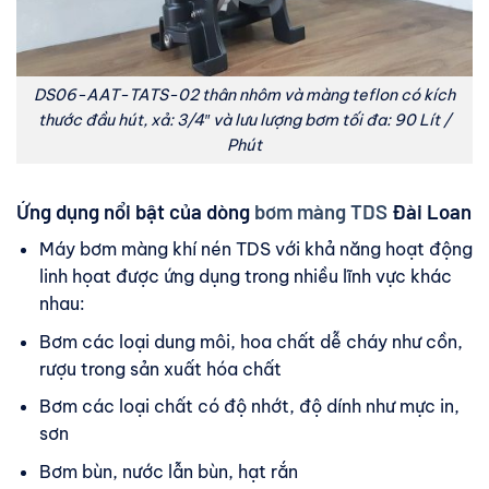
DS06-AAT-TATS-02 thân nhôm và màng teflon có kích
thước đầu hút, xả: 3/4″ và lưu lượng bơm tối đa: 90 Lít /
Phút
Ứng dụng nổi bật của dòng
bơm màng TDS
Đài Loan
Máy bơm màng khí nén TDS với khả năng hoạt động
linh họat được ứng dụng trong nhiều lĩnh vực khác
nhau:
Bơm các loại dung môi, hoa chất dễ cháy như cồn,
rượu trong sản xuất hóa chất
Bơm các loại chất có độ nhớt, độ dính như mực in,
sơn
Bơm bùn, nước lẫn bùn, hạt rắn