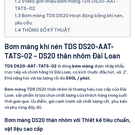
1.2
Video giới thiệu Bơm màng TDS DS20-AAT-
TATS-02
1.3
Bơm màng TDS DS20 Hoạt động bằng khí nén,
yêu cầu:
1.4
THÔNG SỐ KỸ THUẬT
Bơm màng khí nén TDS DS20-AAT-
TATS-02 – DS20 thân nhôm
Đài Loan
TDS DS20-AAT-TATS-02
là dòng
bơm màng
được nhập khẩu
trực tiếp và chính hãng từ Đài Loan, có kích thước đầu hút, xả: 2″,
Khả năng hút với lưu lượng tối đa
550L / phút.
Bơm màng TDS
DS20 thân nhôm là thương hiệu cao cấp của Đài
Loan, sản phẩm là lựa chọn chất lượng của khách hàng trong suốt
thời gian qua. Ưu điểm, giá cạnh tranh với chất lượng tốt, phụ kiện
và phụ tùng đầy đủ.
Bơm màng DS20 thân nhôm với Thiết kế tiêu chuẩn,
vật liệu cao cấp