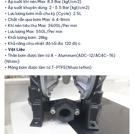
+ Áp suất khí nén Max: 8.3 Bar (kgf/cm2)
+ Áp suất khuyên dùng: 2 ~ 5.5 Bar (kgf/cm2)
+ Lưu lượng bơm mỗi chu kỳ (Cycle): 2.5L
+ Chất rắn qua bơm Max: 6.4~8mm
+ Khí nén tiêu thụ Max: 3600L/Per min
+ Lưu lượng Max: 550L/Per min
+ Khối lượng bơm: 28kg
+ Khả năng chịu nhiệt độ tối đa: 120 độ c.
– Vật Liệu
+ Thân bơm được làm từ A – Aluminum(ADC-12/AC4C-T6)
(Nhôm)
+ Màng bơm được làm từ T-PTFE(Nhựa teflon)