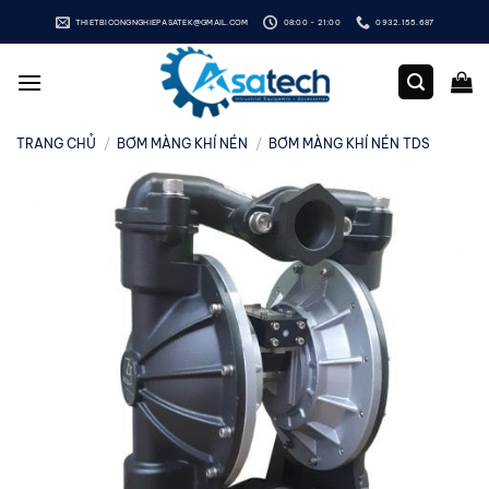
Bỏ
THIETBICONGNGHIEPASATEK@GMAIL.COM
08:00 - 21:00
0932.155.687
qua
nội
dung
TRANG CHỦ
/
BƠM MÀNG KHÍ NÉN
/
BƠM MÀNG KHÍ NÉN TDS