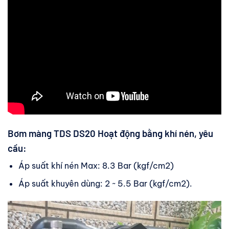
Bơm màng TDS DS20 Hoạt động bằng khí nén, yêu
cầu:
Áp suất khí nén Max: 8.3 Bar (kgf/cm2)
Áp suất khuyên dùng: 2 ~ 5.5 Bar (kgf/cm2).