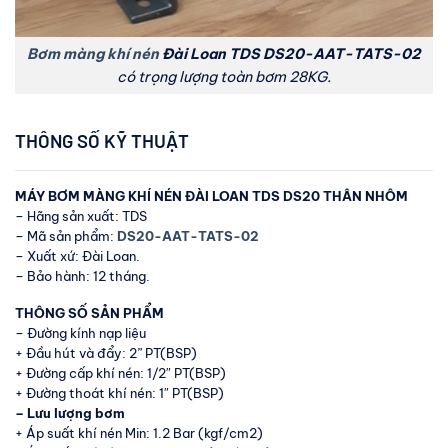
Bơm màng khí nén
Đài Loan TDS DS20-AAT-TATS-02
có trọng lượng toàn bơm 28KG.
THÔNG SỐ KỸ THUẬT
MÁY BƠM MÀNG KHÍ NÉN ĐÀI LOAN TDS DS20 THÂN NHÔM
– Hãng sản xuất: TDS
– Mã sản phẩm:
DS20-AAT-TATS-02
– Xuất xứ: Đài Loan.
– Bảo hành: 12 tháng.
THÔNG SỐ SẢN PHẨM
– Đường kính nạp liệu
+ Đầu hút và đẩy: 2” PT(BSP)
+ Đường cấp khí nén: 1/2″ PT(BSP)
+ Đường thoát khí nén: 1″ PT(BSP)
– Lưu lượng bơm
+ Áp suất khí nén Min: 1.2 Bar (kgf/cm2)