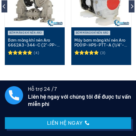
BƠM MÀNG KHÍ NÉN ARO
BƠM MÀNG KHÍ NÉN ARO
Bơm màng khí nén Aro
Máy bơm màng khí nén Aro
6662A3-344-C (2″-PP-
PD01P-HPS-PTT-A (1/4″-
PTFE)
PP-PTFE)
(4)
(3)
Được xếp
Được xếp
hạng
5.00
hạng
5.00
5 sao
5 sao
Hỗ trợ 24 /7
Liên hệ ngay với chúng tôi để được tư vấn
miễn phí
LIÊN HỆ NGAY