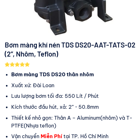
Bơm màng khí nén TDS DS20-AAT-TATS-02
(2″, Nhôm, Teflon)
5.00
3
trên 5
Bơm màng TDS DS20 thân nhôm
dựa trên
đánh giá
Xuất xứ: Đài Loan
Lưu lượng bơm tối đa: 550 Lít / Phút
Kích thước đầu hút, xả: 2” ~ 50.8mm
Thiết kế nhỏ gọn: Thân A – Aluminum(nhôm) và T-
PTFE(Nhựa teflon)
Vận chuyển
Miễn Phí
tại TP. Hồ Chí Minh