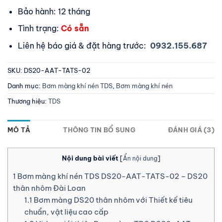
Bảo hành: 12 tháng
Tình trạng:
Có sẵn
Liên hệ báo giá & đặt hàng trước:
0932.155.687
SKU:
DS20-AAT-TATS-02
Danh mục:
Bơm màng khí nén TDS
,
Bơm màng khí nén
Thương hiệu:
TDS
MÔ TẢ
THÔNG TIN BỔ SUNG
ĐÁNH GIÁ (3)
Nội dung bài viết
[
Ẩn nội dung
]
1
Bơm màng khí nén TDS DS20-AAT-TATS-02 – DS20
thân nhôm Đài Loan
1.1
Bơm màng DS20 thân nhôm với Thiết kế tiêu
chuẩn, vật liệu cao cấp