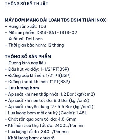
THÔNG SỐ KỸ THUẬT
MÁY BƠM MÀNG ĐÀI LOAN TDS DS14 THÂN INOX
– Hãng sản xuất: TDS
– Mã sản phẩm: DS14-SAT-TSTS-02
– Xuất xứ: Đài Loan
– Thời gian bảo hành: 12 tháng
THÔNG SỐ SẢN PHẨM
– Đường kính nạp liệu
+ Đầu hút và đẩy: 1-1/2” PT(BSP)
+ Đường cấp khí nén: 1/2″ PT(BSP)
+ Đường thoát khí nén: 1″ PT(BSP)
– Lưu lượng bơm
+ Áp suất khí nén thấp nhất: 1.2 Bar (kgf/cm2)
+ Áp suất khí nén tốt đa: 8.3 Bar (kgf/cm2)
+ Áp suất khuyên dùng: 2 ~ 5.5 Bar (kgf/cm2)
+ Lưu lượng bơm mỗi chu kỳ (Cycle): 1.45L
+ Chất rắn qua bơm tối đa: 4.8~6mm
+ Khí nén tiêu thụ tốt đa: 2400L/Per min
+ Lưu lượng tối đa: 340L/Per min
+ Khối lượng bơm: chưa rõ