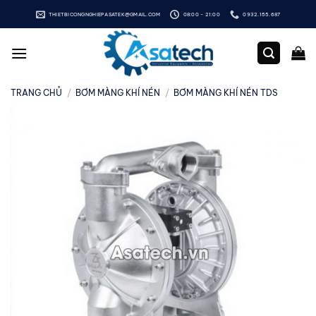
Bỏ
THIETBICONGNGHIEPASATEK@GMAIL.COM
08:00 - 21:00
0932.155.687
qua
nội
dung
TRANG CHỦ
/
BƠM MÀNG KHÍ NÉN
/
BƠM MÀNG KHÍ NÉN TDS