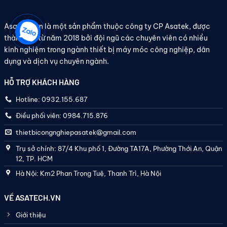
Asatech.vn là một sản phẩm thuộc công ty CP Asatek, được
thành lập từ năm 2018 bởi đội ngũ các chuyên viên có nhiều
kinh nghiệm trong ngành thiết bị máy móc công nghiệp, dân
dụng và dịch vụ chuyên ngành.
HỖ TRỢ KHÁCH HÀNG
Hotline: 0932.155.687
Điều phối viên: 0984.715.876
thietbicongnghiepasatek@gmail.com
Trụ sở chính: 87/4 Khu phố 1, Đường TA17A, Phường Thới An, Quận
12, TP. HCM
Hà Nội: Km2 Phan Trọng Tuệ, Thanh Trì, Hà Nội
VỀ ASATECH.VN
Giới thiệu