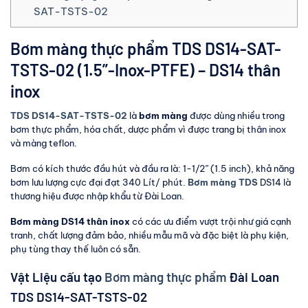
SAT-TSTS-02
Bơm màng thực phẩm TDS DS14-SAT-
TSTS-02 (1.5”-Inox-PTFE) – DS14 thân
inox
TDS DS14-SAT-TSTS-02
là
bơm màng
được dùng nhiều trong
bơm thực phẩm, hóa chất, dược phẩm vì được trang bị thân inox
và màng teflon.
Bơm có kích thước đầu hút và đầu ra là: 1-1/2” (1.5 inch), khả năng
bơm lưu lượng cực đại đạt 340 Lít/ phút.
Bơm màng TDS
DS14 là
thương hiệu được nhập khẩu từ Đài Loan.
Bơm màng DS14 thân inox
có các ưu điểm vượt trội như giá cạnh
tranh, chất lượng đảm bảo, nhiều mẫu mã và đặc biệt là phụ kiện,
phụ tùng thay thế luôn có sẵn.
Vật Liệu cấu tạo
Bơm màng thực phẩm
Đài Loan
TDS DS14-SAT-TSTS-02