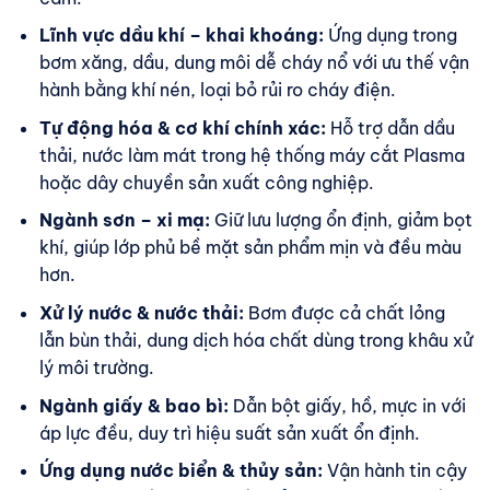
Lĩnh vực dầu khí – khai khoáng:
Ứng dụng trong
bơm xăng, dầu, dung môi dễ cháy nổ với ưu thế vận
hành bằng khí nén, loại bỏ rủi ro cháy điện.
Tự động hóa & cơ khí chính xác:
Hỗ trợ dẫn dầu
thải, nước làm mát trong hệ thống máy cắt Plasma
hoặc dây chuyền sản xuất công nghiệp.
Ngành sơn – xi mạ:
Giữ lưu lượng ổn định, giảm bọt
khí, giúp lớp phủ bề mặt sản phẩm mịn và đều màu
hơn.
Xử lý nước & nước thải:
Bơm được cả chất lỏng
lẫn bùn thải, dung dịch hóa chất dùng trong khâu xử
lý môi trường.
Ngành giấy & bao bì:
Dẫn bột giấy, hồ, mực in với
áp lực đều, duy trì hiệu suất sản xuất ổn định.
Ứng dụng nước biển & thủy sản:
Vận hành tin cậy