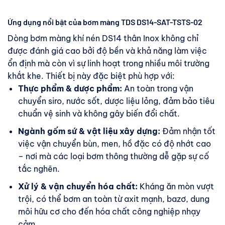
Ứng dụng nổi bật của bơm màng TDS DS14-SAT-TSTS-02
Dòng bơm màng khí nén DS14 thân Inox không chỉ
được đánh giá cao bởi độ bền và khả năng làm việc
ổn định mà còn vì sự linh hoạt trong nhiều môi trường
khắt khe. Thiết bị này đặc biệt phù hợp với:
Thực phẩm & dược phẩm:
An toàn trong vận
chuyển siro, nước sốt, dược liệu lỏng, đảm bảo tiêu
chuẩn vệ sinh và không gây biến đổi chất.
Ngành gốm sứ & vật liệu xây dựng:
Đảm nhận tốt
việc vận chuyển bùn, men, hồ đặc có độ nhớt cao
– nơi mà các loại bơm thông thường dễ gặp sự cố
tắc nghẽn.
Xử lý & vận chuyển hóa chất:
Kháng ăn mòn vượt
trội, có thể bơm an toàn từ axit mạnh, bazơ, dung
môi hữu cơ cho đến hóa chất công nghiệp nhạy
cảm.