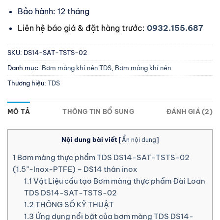
Bảo hành: 12 tháng
Liên hệ báo giá & đặt hàng trước:
0932.155.687
SKU:
DS14-SAT-TSTS-02
Danh mục:
Bơm màng khí nén TDS
,
Bơm màng khí nén
Thương hiệu:
TDS
MÔ TẢ
THÔNG TIN BỔ SUNG
ĐÁNH GIÁ (2)
Nội dung bài viết
[
Ẩn nội dung
]
1
Bơm màng thực phẩm TDS DS14-SAT-TSTS-02
(1.5”-Inox-PTFE) – DS14 thân inox
1.1
Vật Liệu cấu tạo Bơm màng thực phẩm Đài Loan
TDS DS14-SAT-TSTS-02
1.2
THÔNG SỐ KỸ THUẬT
1.3
Ứng dụng nổi bật của bơm màng TDS DS14-