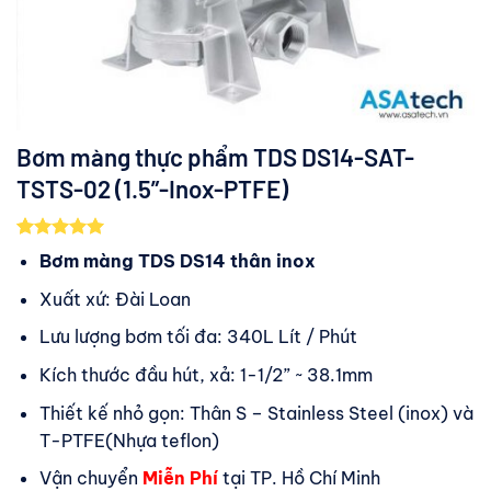
Bơm màng thực phẩm TDS DS14-SAT-
TSTS-02 (1.5”-Inox-PTFE)
5.00
2
trên 5
Bơm màng TDS DS14 thân inox
dựa trên
đánh giá
Xuất xứ: Đài Loan
Lưu lượng bơm tối đa: 340L Lít / Phút
Kích thước đầu hút, xả: 1-1/2” ~ 38.1mm
Thiết kế nhỏ gọn: Thân S – Stainless Steel (inox) và
T-PTFE(Nhựa teflon)
Vận chuyển
Miễn Phí
tại TP. Hồ Chí Minh