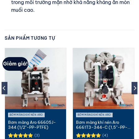
trong môi trường mặn nhờ khả năng kháng ăn mòn
muối cao.
SẢN PHẨM TƯƠNG TỰ
Giảm giá!
BƠM MÀNG KHÍ NÉN ARO
BƠM MÀNG KHÍ NÉN ARO
Bơm màng Aro 66605J-
Bơm màng khí nén Aro
344 (1/2″-PP-PTFE)
6661T3-344-C (1,5″-PP-
PTFE)
(3)
(4)