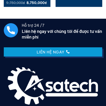
Giá
Giá
9,750,000
₫
8,750,000
₫
Được xếp
Được xếp
gốc
hiện
hạng
5.00
hạng
5.00
là:
tại
5 sao
5 sao
9,750,000₫.
là:
8,750,000₫.
Hỗ trợ 24 /7
Liên hệ ngay với chúng tôi để được tư vấn
miễn phí
LIÊN HỆ NGAY