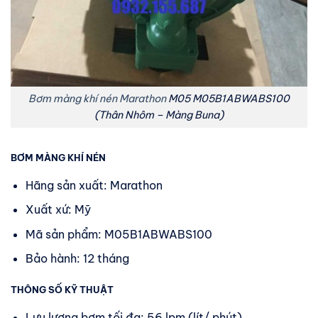
Bơm màng khí nén Marathon
M05 M05B1ABWABS100
(Thân Nhôm – Màng Buna)
BƠM MÀNG KHÍ NÉN
Hãng sản xuất: Marathon
Xuất xứ: Mỹ
Mã sản phẩm: M05B1ABWABS100
Bảo hành: 12 tháng
THÔNG SỐ KỸ THUẬT
Lưu lượng bơm tối đa: 56 lpm (lít/ phút)