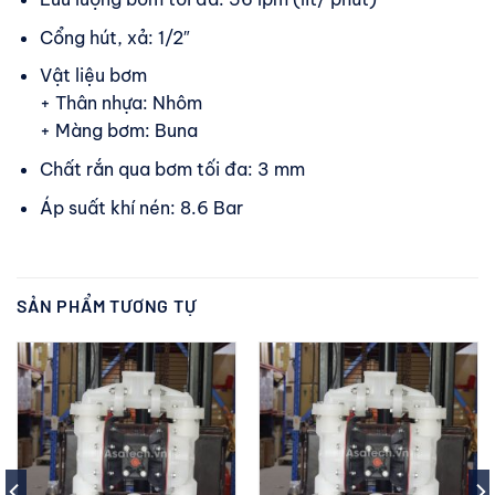
Cổng hút, xả: 1/2″
Vật liệu bơm
+ Thân nhựa: Nhôm
+ Màng bơm: Buna
Chất rắn qua bơm tối đa: 3 mm
Áp suất khí nén: 8.6 Bar
SẢN PHẨM TƯƠNG TỰ