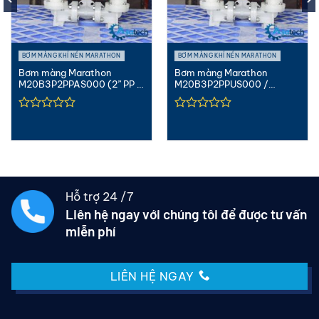
BƠM MÀNG KHÍ NÉN MARATHON
BƠM MÀNG KHÍ NÉN MARATHON
Bơm màng Marathon
Bơm màng Marathon
M20B3P2PPAS000 (2” PP –
M20B3P2PPUS000 /
Teflon)
M20B3P2PPUS100
Hỗ trợ 24 /7
Liên hệ ngay với chúng tôi để được tư vấn
miễn phí
LIÊN HỆ NGAY