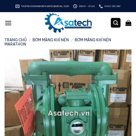
Bỏ
THIETBICONGNGHIEPASATEK@GMAIL.COM
08:00 - 21:00
0932.155.687
qua
nội
dung
TRANG CHỦ
/
BƠM MÀNG KHÍ NÉN
/
BƠM MÀNG KHÍ NÉN
MARATHON