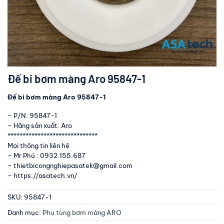
Đế bi bơm màng Aro 95847-1
Đế bi bơm màng Aro 95847-1
– P/N: 95847-1
– Hãng sản xuất: Aro
******************************
Mọi thông tin liên hệ
– Mr Phú : 0932.155.687
– thietbicongnghiepasatek@gmail.com
– https://asatech.vn/
SKU:
95847-1
Danh mục:
Phụ tùng bơm màng ARO