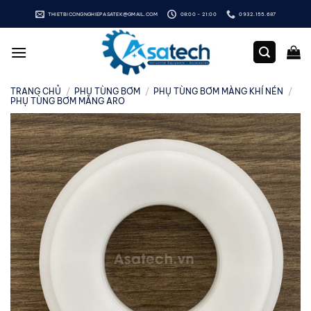
Bỏ
THIETBICONGNGHIEPASATEK@GMAIL.COM
08:00 - 21:00
0932.155.687
qua
nội
dung
TRANG CHỦ
/
PHỤ TÙNG BƠM
/
PHỤ TÙNG BƠM MÀNG KHÍ NÉN
/
PHỤ TÙNG BƠM MÀNG ARO