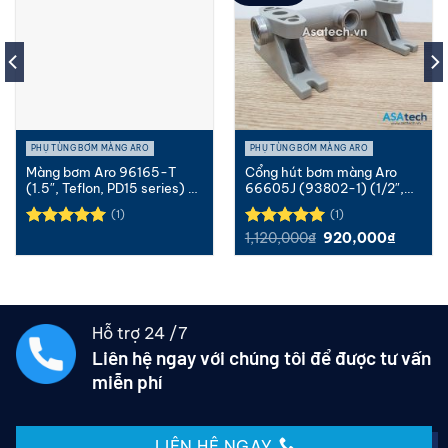
PHỤ TÙNG BƠM MÀNG ARO
PHỤ TÙNG BƠM MÀNG ARO
Màng bơm Aro 96165-T
Cổng hút bơm màng Aro
(1.5″, Teflon, PD15 series) –
66605J (93802-1) (1/2″,
Aro Diaphragm
PP) – Aro Inlet Manifold
(1)
(1)
Giá
Giá
1,120,000
₫
920,000
₫
Được xếp
Được xếp
gốc
hiện
hạng
5.00
hạng
5.00
là:
tại
5 sao
5 sao
1,120,000₫.
là:
920,00
Hỗ trợ 24 /7
Liên hệ ngay với chúng tôi để được tư vấn
miễn phí
LIÊN HỆ NGAY