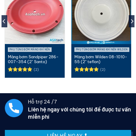
PHỤ TÙNG BƠM MÀNG KHÍ NÉN
PHỤ TÙNG BƠM MÀNG KHÍ NÉN WILDEN
Màng bơm Sandpiper 286-
Màng bơm Wilden 08-1010-
007-354 (2″ Santo)
55 (2″ teflon)
(2)
(2)
Được xếp
Được xếp
hạng
5.00
hạng
5.00
5 sao
5 sao
Hỗ trợ 24 /7
Liên hệ ngay với chúng tôi để được tư vấn
miễn phí
LIÊN HỆ NGAY