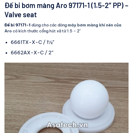
Đế bi bơm màng Aro 97171-1
(1.5-2″ PP) –
Valve seat
Đế bi 97171-1
dùng cho các dòng
máy bơm màng khí nén của
Aro
có kích thước cổng hút xả từ 1.5 – 2″
6661TX-X-C / 1½”
6662AX-X-C / 2”