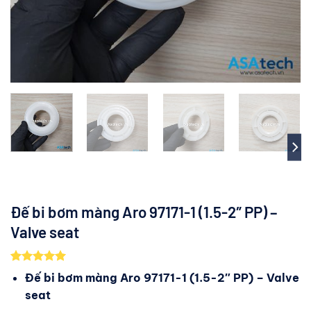
Đế bi bơm màng Aro 97171-1 (1.5-2″ PP) –
Valve seat
5.00
1
trên 5
Đế bi bơm màng Aro 97171-1 (1.5-2″ PP) – Valve
dựa trên
seat
đánh giá