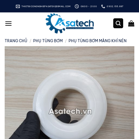
Bỏ
THIETBICONGNGHIEPASATEK@GMAIL.COM
08:00 - 21:00
0932.155.687
qua
nội
dung
TRANG CHỦ
/
PHỤ TÙNG BƠM
/
PHỤ TÙNG BƠM MÀNG KHÍ NÉN