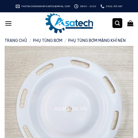
Bỏ
THIETBICONGNGHIEPASATEK@GMAIL.COM
08:00 - 21:00
0932.155.687
qua
nội
dung
TRANG CHỦ
/
PHỤ TÙNG BƠM
/
PHỤ TÙNG BƠM MÀNG KHÍ NÉN