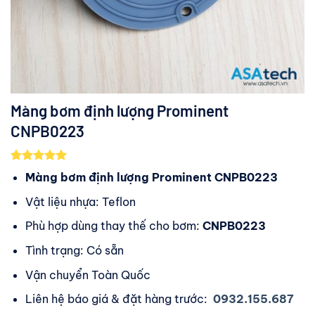
Màng bơm định lượng Prominent
CNPB0223
5.00
2
trên 5
Màng bơm định lượng Prominent CNPB0223
dựa trên
đánh giá
Vật liệu nhựa: Teflon
Phù hợp dùng thay thế cho bơm:
CNPB0223
Tình trạng: Có sẵn
Vận chuyển Toàn Quốc
Liên hệ báo giá & đặt hàng trước:
0932.155.687