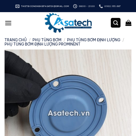
Bỏ
THIETBICONGNGHIEPASATEK@GMAIL.COM
08:00 - 21:00
0932.155.687
qua
nội
dung
TRANG CHỦ
/
PHỤ TÙNG BƠM
/
PHỤ TÙNG BƠM ĐỊNH LƯỢNG
/
PHỤ TÙNG BƠM ĐỊNH LƯỢNG PROMINENT