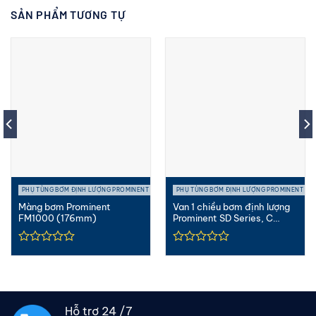
SẢN PHẨM TƯƠNG TỰ
PHỤ TÙNG BƠM ĐỊNH LƯỢNG PROMINENT
PHỤ TÙNG BƠM ĐỊNH LƯỢNG PROMINENT
Màng bơm Prominent
Van 1 chiều bơm định lượng
FM1000 (176mm)
Prominent SD Series, C
Series
Hỗ trợ 24 /7