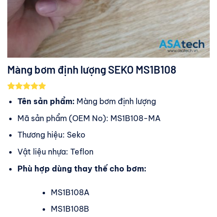
Màng bơm định lượng SEKO MS1B108
5.00
3
trên 5
Tên sản phẩm:
Màng bơm định lượng
dựa trên
đánh giá
Mã sản phẩm (OEM No): MS1B108-MA
Thương hiệu: Seko
Vật liệu nhựa: Teflon
Phù hợp dùng thay thế cho bơm:
MS1B108A
MS1B108B