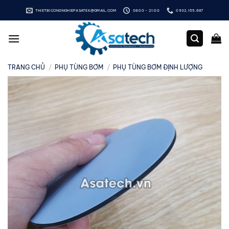
Bỏ
THIETBICONGNGHIEPASATEK@GMAIL.COM
08:00 - 21:00
0932.155.687
qua
nội
dung
TRANG CHỦ
/
PHỤ TÙNG BƠM
/
PHỤ TÙNG BƠM ĐỊNH LƯỢNG