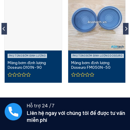
PHỤ TÙNG BƠM ĐỊNH LƯỢNG
PHỤ TÙNG BƠM ĐỊNH LƯỢNG DOSEURO
Màng bơm định lượng
Màng bơm định lượng
Doseuro D101N-90
Doseuro FM050N-50
Hỗ trợ 24 /7
Liên hệ ngay với chúng tôi để được tư vấn
miễn phí