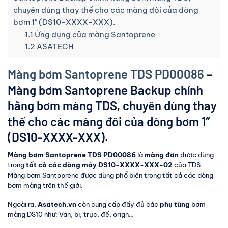
chuyên dùng thay thế cho các màng đôi của dòng
bơm 1″ (DS10-XXXX-XXX).
1.1
Ứng dụng của màng Santoprene
1.2
ASATECH
Màng bơm Santoprene TDS PD00086
–
Màng bơm Santoprene Backup chính
hãng bơm màng TDS, chuyên dùng thay
thế cho các màng đôi của dòng bơm 1″
(DS10-XXXX-XXX).
Màng bơm Santoprene TDS PD00086
là
màng đơn
được dùng
trong
tất cả các dòng máy DS10-XXXX-XXX-02
của TDS.
Màng bơm Santoprene được dùng phổ biến trong tất cả các dòng
bơm màng trên thế giới.
Ngoài ra,
Asatech.vn
còn cung cấp đầy đủ các
phụ tùng
bơm
màng DS10 như: Van, bi, trục, đế, orign…