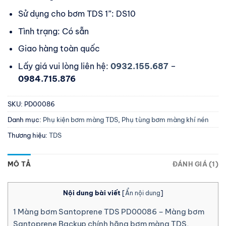
Sử dụng cho bơm TDS 1”: DS10
Tình trạng: Có sẵn
Giao hàng toàn quốc
Lấy giá vui lòng liên hệ:
0932.155.687
–
0984.715.876
SKU:
PD00086
Danh mục:
Phụ kiện bơm màng TDS
,
Phụ tùng bơm màng khí nén
Thương hiệu:
TDS
MÔ TẢ
ĐÁNH GIÁ (1)
Nội dung bài viết
[
Ẩn nội dung
]
1
Màng bơm Santoprene TDS PD00086 – Màng bơm
Santoprene Backup chính hãng bơm màng TDS,