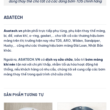
dùng thay thế cho tất cả các dòng bơm TDS chính hãng
ASATECH
Asatech.vn
phân phối trực tiếp phụ tùng, phụ kiện thay thế màng,
bi, đế, valve khí, o-ring, gasket,… cho tất cả các thương hiệu bơm
màng trên thị trường hiện nay như TDS, ARO, Wilden, Sandpiper,
Husky,.. cũng như các thương hiệu bơm màng Đài Loan, Nhật Bản
khác.
Ngoài ra,
ASATECH.VN
có
dịch vụ sửa chữa
, bảo trì
bơm màng
khí nén
tận nơi với chi phí thấp, nhằm tối ưu hóa hoạt động hệ
thống, nếu khách hàng có nhu cầu, chúng tôi sẽ cung cấp các bơm
màng thay thế trong quá trình chờ sửa chữa.
SẢN PHẨM TƯƠNG TỰ