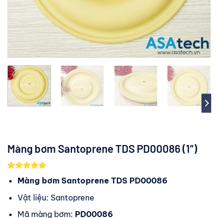
Màng bơm Santoprene TDS PD00086 (1″)
5.00
1
trên 5
Màng bơm Santoprene TDS PD00086
dựa trên
đánh giá
Vật liệu: Santoprene
Mã màng bơm:
PD00086