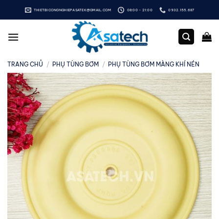
Bỏ
THIETBICONGNGHIEPASATEK@GMAIL.COM
08:00 - 21:00
0932.155.687
qua
nội
dung
TRANG CHỦ
/
PHỤ TÙNG BƠM
/
PHỤ TÙNG BƠM MÀNG KHÍ NÉN