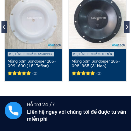
PHỤ TÙNG BƠM MÀNG SANDPIPER
PHỤ TÙNG BƠM MÀNG KHÍ NÉN
Màng bơm Sandpiper 286-
Màng bơm Sandpiper 286-
099-600 (1.5″ Teflon)
098-365 (3″ Neo)
(2)
(2)
Được xếp
Được xếp
hạng
5.00
hạng
5.00
5 sao
5 sao
Hỗ trợ 24 /7
Liên hệ ngay với chúng tôi để được tư vấn
miễn phí