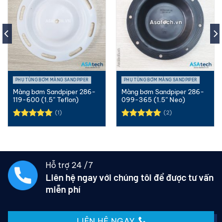
PHỤ TÙNG BƠM MÀNG SANDPIPER
PHỤ TÙNG BƠM MÀNG SANDPIPER
Màng bơm Sandpiper 286-
Màng bơm Sandpiper 286-
119-600 (1.5″ Teflon)
099-365 (1.5″ Neo)
(1)
(2)
Được xếp
Được xếp
hạng
5.00
hạng
5.00
5 sao
5 sao
Hỗ trợ 24 /7
Liên hệ ngay với chúng tôi để được tư vấn
miễn phí
LIÊN HỆ NGAY