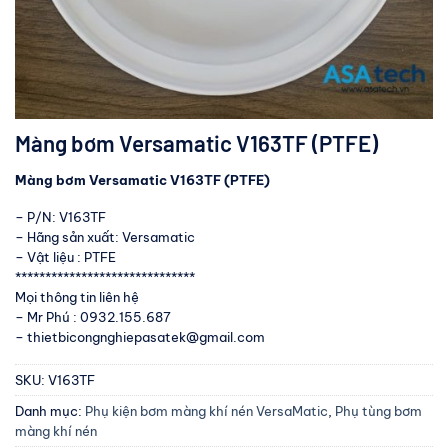
Màng bơm Versamatic V163TF (PTFE)
Màng bơm Versamatic V163TF (PTFE)
– P/N: V163TF
– Hãng sản xuất: Versamatic
– Vật liệu : PTFE
******************************
Mọi thông tin liên hệ
– Mr Phú : 0932.155.687
– thietbicongnghiepasatek@gmail.com
SKU:
V163TF
Danh mục:
Phụ kiện bơm màng khí nén VersaMatic
,
Phụ tùng bơm
màng khí nén