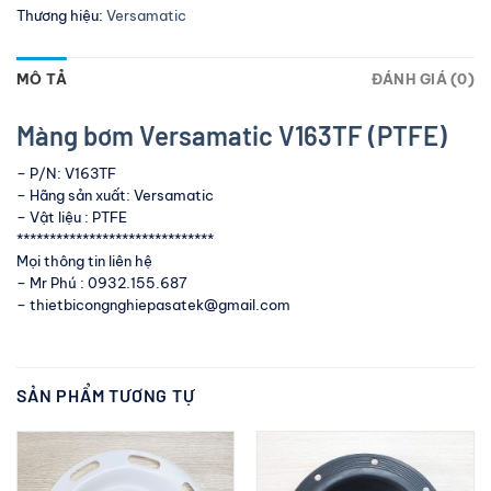
Thương hiệu:
Versamatic
MÔ TẢ
ĐÁNH GIÁ (0)
Màng bơm Versamatic V163TF (PTFE)
– P/N: V163TF
– Hãng sản xuất: Versamatic
– Vật liệu : PTFE
******************************
Mọi thông tin liên hệ
– Mr Phú : 0932.155.687
– thietbicongnghiepasatek@gmail.com
SẢN PHẨM TƯƠNG TỰ