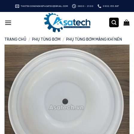
Bỏ
THIETBICONGNGHIEPASATEK@GMAIL.COM
08:00 - 21:00
0932.155.687
qua
nội
dung
TRANG CHỦ
/
PHỤ TÙNG BƠM
/
PHỤ TÙNG BƠM MÀNG KHÍ NÉN