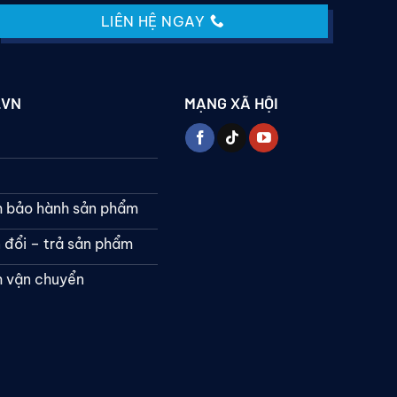
LIÊN HỆ NGAY
.VN
MẠNG XÃ HỘI
h bảo hành sản phẩm
 đổi – trả sản phẩm
h vận chuyển