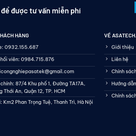
 để được tư vấn miễn phí
KHÁCH HÀNG
VỀ ASATECH
ne: 0932.155.687
Giới thiệu
hối viên: 0984.715.876
Liên hệ
bicongnghiepasatek@gmail.com
Chính sác
 chính: 87/4 Khu phố 1, Đường TA17A,
Hướng dẫn
 Thới An, Quận 12, TP. HCM
Chính sác
: Km2 Phan Trọng Tuệ, Thanh Trì, Hà Nội