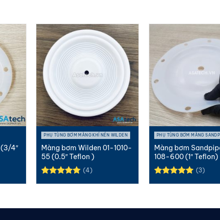
PHỤ TÙNG BƠM MÀNG KHÍ NÉN WILDEN
PHỤ TÙNG BƠM MÀNG SANDP
(3/4″
Màng bơm Wilden 01-1010-
Màng bơm Sandpip
55 (0.5″ Teflon )
108-600 (1″ Teflon)
(4)
(3)
Được xếp
Được xếp
hạng
5.00
hạng
5.00
5 sao
5 sao