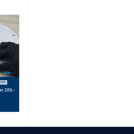
IPER
er 286-