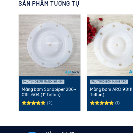
SẢN PHẨM TƯƠNG TỰ
PHỤ TÙNG BƠM MÀNG KHÍ NÉN
PHỤ TÙNG BƠM MÀNG ARO
286-
Màng bơm Sandpiper 286-
Màng bơm ARO 93111 
ne)
015-604 (1″ Teflon)
Teflon)
(2)
(1)
Được xếp
Được xếp
hạng
5.00
hạng
5.00
5 sao
5 sao