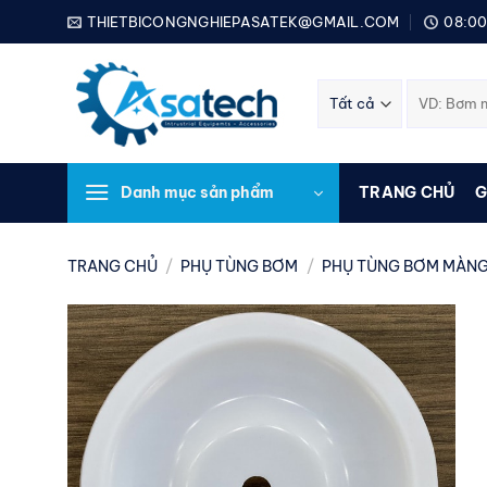
Bỏ
THIETBICONGNGHIEPASATEK@GMAIL.COM
08:00
qua
nội
Tìm
dung
kiếm:
Danh mục sản phẩm
TRANG CHỦ
G
TRANG CHỦ
/
PHỤ TÙNG BƠM
/
PHỤ TÙNG BƠM MÀNG