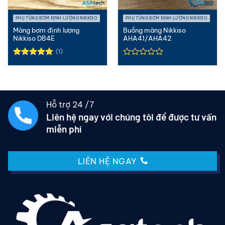
PHỤ TÙNG BƠM ĐỊNH LƯỢNG NIKKISO
PHỤ TÙNG BƠM ĐỊNH LƯỢNG NIKKISO
Màng bơm định lượng
Buồng màng Nikkiso
Nikkiso DB4E
AHA41/AHA42
(1)
Được xếp
hạng
5.00
5 sao
Hỗ trợ 24 /7
Liên hệ ngay với chúng tôi để được tư vấn
miễn phí
LIÊN HỆ NGAY