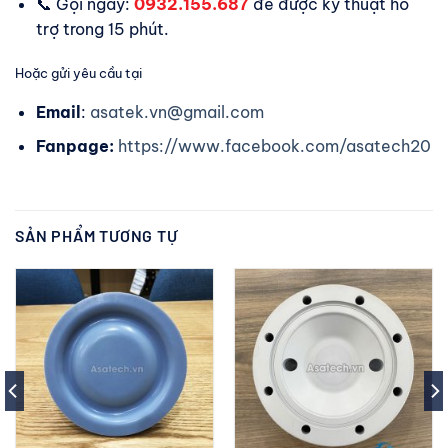
📞 Gọi ngay:
0932.155.687
để được kỹ thuật hỗ
trợ trong 15 phút.
Hoặc gửi yêu cầu tại
Email
:
asatek.vn@gmail.com
Fanpage:
https://www.facebook.com/asatech20
SẢN PHẨM TƯƠNG TỰ