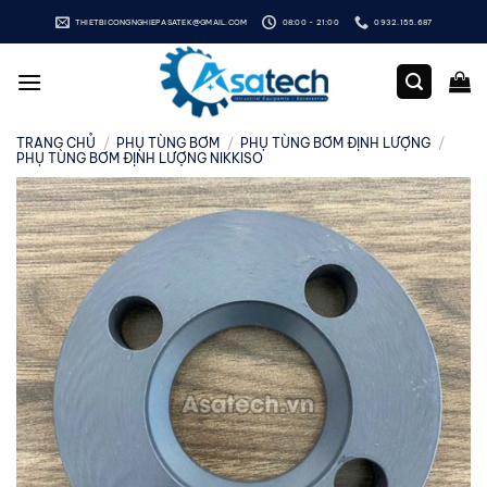
Bỏ
THIETBICONGNGHIEPASATEK@GMAIL.COM
08:00 - 21:00
0932.155.687
qua
nội
dung
TRANG CHỦ
/
PHỤ TÙNG BƠM
/
PHỤ TÙNG BƠM ĐỊNH LƯỢNG
/
PHỤ TÙNG BƠM ĐỊNH LƯỢNG NIKKISO