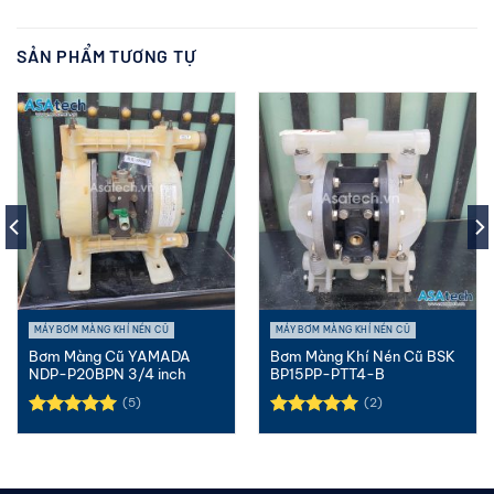
SẢN PHẨM TƯƠNG TỰ
MÁY BƠM MÀNG KHÍ NÉN CŨ
MÁY BƠM MÀNG KHÍ NÉN CŨ
Bơm Màng Cũ YAMADA
Bơm Màng Khí Nén Cũ BSK
NDP-P20BPN 3/4 inch
BP15PP-PTT4-B
(5)
(2)
Được xếp
Được xếp
hạng
5.00
hạng
5.00
5 sao
5 sao