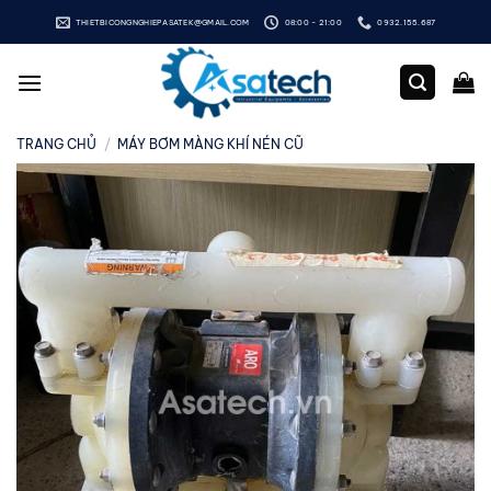
Bỏ
THIETBICONGNGHIEPASATEK@GMAIL.COM
08:00 - 21:00
0932.155.687
qua
nội
dung
TRANG CHỦ
/
MÁY BƠM MÀNG KHÍ NÉN CŨ