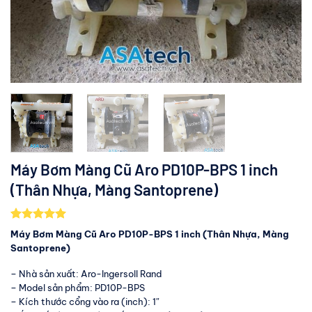
Máy Bơm Màng Cũ Aro PD10P-BPS 1 inch
(Thân Nhựa, Màng Santoprene)
5.00
5
trên 5
Máy Bơm Màng Cũ Aro PD10P-BPS 1 inch (Thân Nhựa, Màng
dựa trên
Santoprene)
đánh giá
– Nhà sản xuất: Aro-Ingersoll Rand
– Model sản phẩm: PD10P-BPS
– Kích thước cổng vào ra (inch): 1″