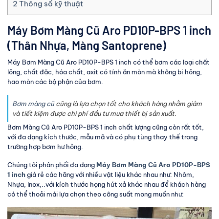
2
Thông số kỹ thuật
Máy Bơm Màng Cũ Aro PD10P-BPS 1 inch
(Thân Nhựa, Màng Santoprene)
Máy Bơm Màng Cũ Aro PD10P-BPS 1 inch có thể bơm các loại chất
lỏng, chất đặc, hóa chất, axit có tính ăn mòn mà không bị hỏng,
hao mòn các bộ phận của bơm.
Bơm màng cũ
cũng là lựa chọn tốt cho khách hàng nhằm giảm
và tiết kiệm được chi phí đầu tư mua thiết bị sản xuất.
Bơm Màng Cũ Aro PD10P-BPS 1 inch chất lượng cũng còn rất tốt,
với đa dạng kích thước, mẫu mã và có phụ tùng thay thế trong
trường hợp bơm hư hỏng.
Chúng tôi phân phối đa dạng
Máy Bơm Màng Cũ Aro PD10P-BPS
1 inch
giá rẻ các hãng với nhiều vật liệu khác nhau như: Nhôm,
Nhựa, Inox,..với kích thước họng hút xả khác nhau để khách hàng
có thể thoải mái lựa chọn theo công suất mong muốn như: