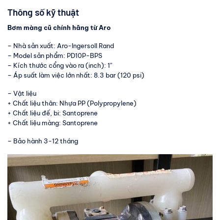
Thông số kỹ thuật
Bơm màng cũ chính hãng từ Aro
– Nhà sản xuất: Aro-Ingersoll Rand
– Model sản phẩm: PD10P-BPS
– Kích thước cổng vào ra (inch): 1″
– Áp suất làm việc lớn nhất: 8.3 bar (120 psi)
– Vật liệu
+ Chất liệu thân: Nhựa PP (Polypropylene)
+ Chất liệu đế, bi: Santoprene
+ Chất liệu màng: Santoprene
– Bảo hành 3-12 tháng