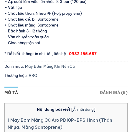
– Áp suất làm việc lớn nhất: 8.3 bar (120 psi)
– Vật liệu
+ Chất liệu thân: Nhựa PP (Polypropylene)
+ Chất liệu đế, bi: Santoprene
+ Chất liệu màng: Santoprene
– Bảo hành 3-12 tháng
– Vận chuyển toàn quốc
– Giao hàng tận nơi
* Để biết thông tin chi tiết, liên hệ:
0932.155.687
Danh mục:
Máy Bơm Màng Khí Nén Cũ
Thương hiệu:
ARO
MÔ TẢ
ĐÁNH GIÁ (5)
Nội dung bài viết
[
Ẩn nội dung
]
1
Máy Bơm Màng Cũ Aro PD10P-BPS 1 inch (Thân
Nhựa, Màng Santoprene)