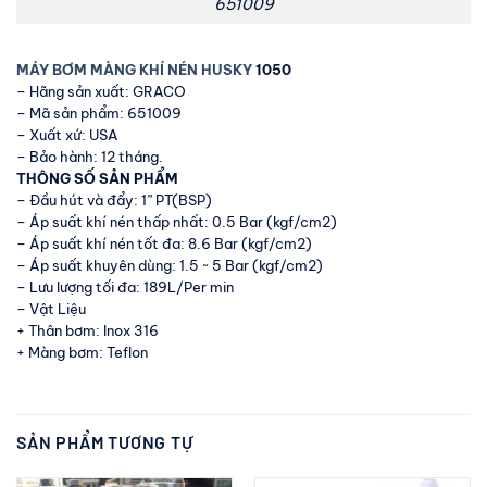
651009
MÁY BƠM MÀNG KHÍ NÉN HUSKY
1050
– Hãng sản xuất: GRACO
– Mã sản phẩm: 651009
– Xuất xứ: USA
– Bảo hành: 12 tháng.
THÔNG SỐ SẢN PHẨM
– Đầu hút và đẩy: 1” PT(BSP)
– Áp suất khí nén thấp nhất: 0.5 Bar (kgf/cm2)
– Áp suất khí nén tốt đa: 8.6 Bar (kgf/cm2)
– Áp suất khuyên dùng: 1.5 ~ 5 Bar (kgf/cm2)
– Lưu lượng tối đa: 189L/Per min
– Vật Liệu
+ Thân bơm: Inox 316
+ Màng bơm: Teflon
SẢN PHẨM TƯƠNG TỰ