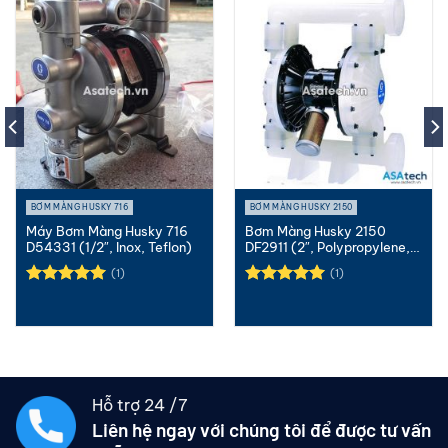
BƠM MÀNG HUSKY 716
BƠM MÀNG HUSKY 2150
Máy Bơm Màng Husky 716
Bơm Màng Husky 2150
D54331 (1/2″, Inox, Teflon)
DF2911 (2″, Polypropylene,
Teflon)
(1)
(1)
Được xếp
Được xếp
hạng
5.00
hạng
5.00
5 sao
5 sao
Hỗ trợ 24 /7
Liên hệ ngay với chúng tôi để được tư vấn