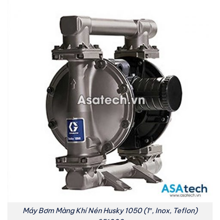
Máy Bơm Màng Khí Nén Husky 1050 (1″, Inox, Teflon)