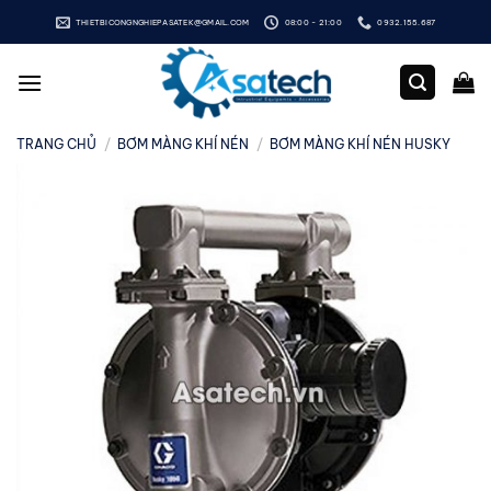
Bỏ
THIETBICONGNGHIEPASATEK@GMAIL.COM
08:00 - 21:00
0932.155.687
qua
nội
dung
TRANG CHỦ
/
BƠM MÀNG KHÍ NÉN
/
BƠM MÀNG KHÍ NÉN HUSKY