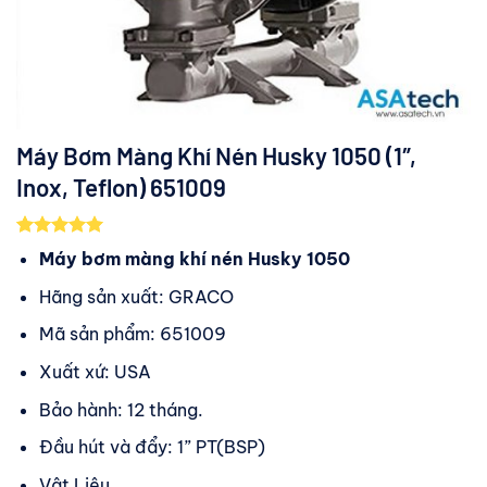
Máy Bơm Màng Khí Nén Husky 1050 (1″,
Inox, Teflon) 651009
5.00
2
trên 5
Máy bơm màng khí nén Husky 1050
dựa trên
đánh giá
Hãng sản xuất: GRACO
Mã sản phẩm: 651009
Xuất xứ: USA
Bảo hành: 12 tháng.
Đầu hút và đẩy: 1” PT(BSP)
Vật Liệu