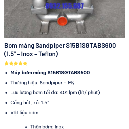
Bơm màng Sandpiper S15B1SGTABS600
(1.5” – Inox – Teflon)
5.00
3
trên 5
Máy bơm màng S15B1SGTABS600
dựa trên
đánh giá
Thương hiệu: Sandpiper – Mỹ
Lưu lượng bơm tối đa: 401 lpm (lít/ phút)
Cổng hút, xả: 1.5″
Vật liệu bơm
Thân bơm: Inox