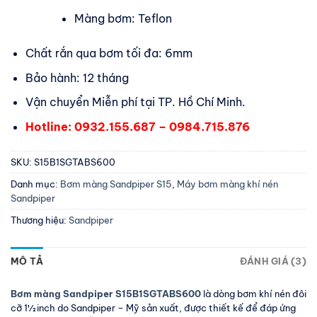
Màng bơm: Teflon
Chất rắn qua bơm tối đa: 6mm
Bảo hành: 12 tháng
Vận chuyển Miễn phí tại TP. Hồ Chí Minh.
Hotline: 0932.155.687 – 0984.715.876
SKU:
S15B1SGTABS600
Danh mục:
Bơm màng Sandpiper S15
,
Máy bơm màng khí nén
Sandpiper
Thương hiệu:
Sandpiper
MÔ TẢ
ĐÁNH GIÁ (3)
Bơm màng Sandpiper S15B1SGTABS600
là dòng bơm khí nén đôi
cỡ 1½ inch do Sandpiper – Mỹ sản xuất, được thiết kế để đáp ứng