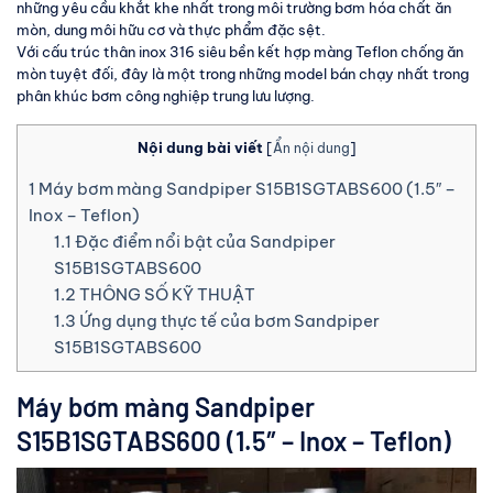
những yêu cầu khắt khe nhất trong môi trường bơm hóa chất ăn
mòn, dung môi hữu cơ và thực phẩm đặc sệt.
Với cấu trúc thân inox 316 siêu bền kết hợp màng Teflon chống ăn
mòn tuyệt đối, đây là một trong những model bán chạy nhất trong
phân khúc bơm công nghiệp trung lưu lượng.
Nội dung bài viết
[
Ẩn nội dung
]
1
Máy bơm màng Sandpiper S15B1SGTABS600 (1.5″ –
Inox – Teflon)
1.1
Đặc điểm nổi bật của Sandpiper
S15B1SGTABS600
1.2
THÔNG SỐ KỸ THUẬT
1.3
Ứng dụng thực tế của bơm Sandpiper
S15B1SGTABS600
Máy bơm màng Sandpiper
S15B1SGTABS600 (1.5″ – Inox – Teflon)