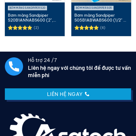
BƠM MÀNG SANDPIPER S20
BƠM MÀNG SANDPIPER S05
Bơm màng Sandpiper
Bơm màng Sandpiper
S20B1ANNABS600 (2″,
S05B1ABWABS600 (1/2″ –
Nhôm, Neoprene)
Nhôm – Buna)
(2)
(6)
Được xếp
Được xếp
hạng
5.00
hạng
5.00
5 sao
5 sao
Hỗ trợ 24 /7
Liên hệ ngay với chúng tôi để được tư vấn
miễn phí
LIÊN HỆ NGAY