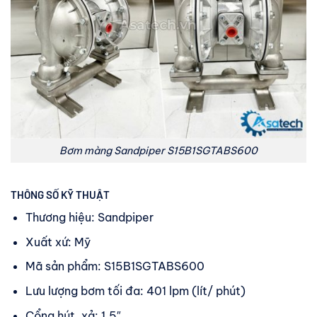
Bơm màng Sandpiper S15B1SGTABS600
THÔNG SỐ KỸ THUẬT
Thương hiệu: Sandpiper
Xuất xứ: Mỹ
Mã sản phẩm: S15B1SGTABS600
Lưu lượng bơm tối đa: 401 lpm (lít/ phút)
Cổng hút, xả: 1.5″