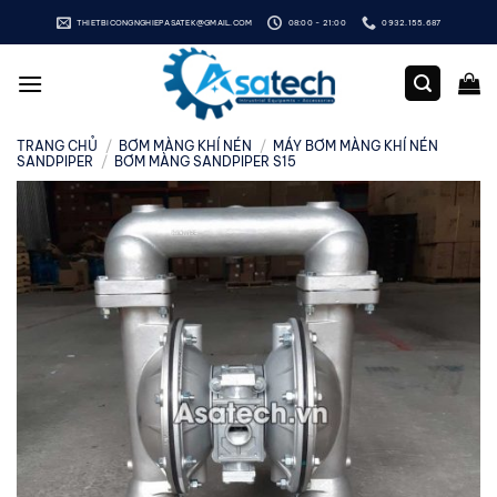
Bỏ
THIETBICONGNGHIEPASATEK@GMAIL.COM
08:00 - 21:00
0932.155.687
qua
nội
dung
TRANG CHỦ
/
BƠM MÀNG KHÍ NÉN
/
MÁY BƠM MÀNG KHÍ NÉN
SANDPIPER
/
BƠM MÀNG SANDPIPER S15