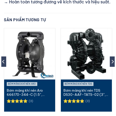
→ Hoàn toàn tương đương về kích thước và hiệu suất.
SẢN PHẨM TƯƠNG TỰ
BƠM MÀNG KHÍ NÉN ARO
BƠM MÀNG KHÍ NÉN TDS
Bơm màng khí nén Aro
Bơm màng khí nén TDS
666170-344-C (1.5″,
DS30-AAF-TATS-02 (3″,
Nhôm, Teflon)
Nhôm, Teflon)
(3)
(3)
Được xếp
Được xếp
hạng
5.00
hạng
5.00
5 sao
5 sao