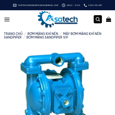
Bỏ
THIETBICONGNGHIEPASATEK@GMAIL.COM
08:00 - 21:00
0932.155.687
qua
nội
dung
TRANG CHỦ
/
BƠM MÀNG KHÍ NÉN
/
MÁY BƠM MÀNG KHÍ NÉN
SANDPIPER
/
BƠM MÀNG SANDPIPER S1F