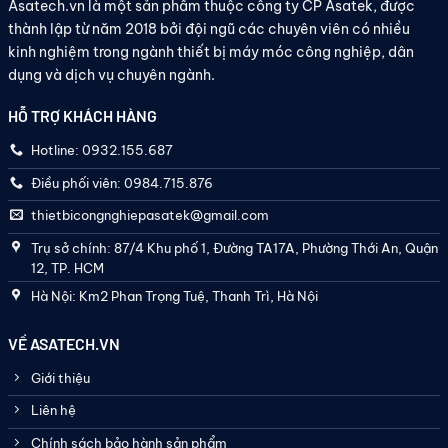
Asatech.vn là một sản phẩm thuộc công ty CP Asatek, được
thành lập từ năm 2018 bởi đội ngũ các chuyên viên có nhiều
kinh nghiệm trong ngành thiết bị máy móc công nghiệp, dân
dụng và dịch vụ chuyên ngành.
HỖ TRỢ KHÁCH HÀNG
Hotline: 0932.155.687
Điều phối viên: 0984.715.876
thietbicongnghiepasatek@gmail.com
Trụ sở chính: 87/4 Khu phố 1, Đường TA17A, Phường Thới An, Quận
12, TP. HCM
Hà Nội: Km2 Phan Trọng Tuệ, Thanh Trì, Hà Nội
VỀ ASATECH.VN
Giới thiệu
Liên hệ
Chính sách bảo hành sản phẩm