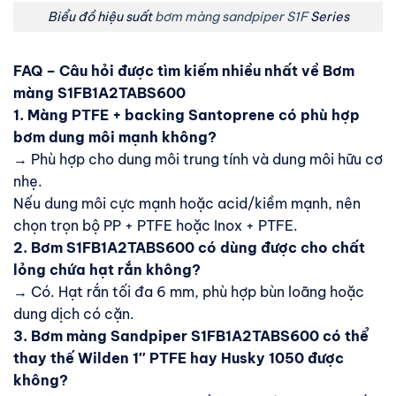
Biểu đồ hiệu suất
bơm màng sandpiper S1F
Series
FAQ – Câu hỏi được tìm kiếm nhiều nhất về Bơm
màng S1FB1A2TABS600
1. Màng PTFE + backing Santoprene có phù hợp
bơm dung môi mạnh không?
→ Phù hợp cho dung môi trung tính và dung môi hữu cơ
nhẹ.
Nếu dung môi cực mạnh hoặc acid/kiềm mạnh, nên
chọn trọn bộ PP + PTFE hoặc Inox + PTFE.
2. Bơm S1FB1A2TABS600 có dùng được cho chất
lỏng chứa hạt rắn không?
→ Có. Hạt rắn tối đa 6 mm, phù hợp bùn loãng hoặc
dung dịch có cặn.
3. Bơm màng Sandpiper S1FB1A2TABS600 có thể
thay thế Wilden 1″ PTFE hay Husky 1050 được
không?