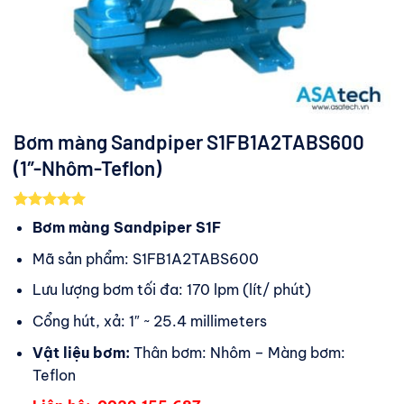
Bơm màng Sandpiper S1FB1A2TABS600
(1″-Nhôm-Teflon)
5.00
1
trên 5
Bơm màng Sandpiper S1F
dựa trên
đánh giá
Mã sản phẩm: S1FB1A2TABS600
Lưu lượng bơm tối đa: 170 lpm (lít/ phút)
Cổng hút, xả: 1″ ~ 25.4 millimeters
Vật liệu bơm:
Thân bơm: Nhôm – Màng bơm:
Teflon