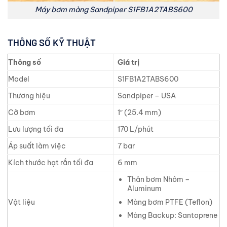
Máy bơm màng Sandpiper S1FB1A2TABS600
THÔNG SỐ KỸ THUẬT
Thông số
Giá trị
Model
S1FB1A2TABS600
Thương hiệu
Sandpiper – USA
Cỡ bơm
1″ (25.4 mm)
Lưu lượng tối đa
170 L/phút
Áp suất làm việc
7 bar
Kích thước hạt rắn tối đa
6 mm
Thân bơm Nhôm –
Aluminum
Màng bơm PTFE (Teflon)
Vật liệu
Màng Backup: Santoprene