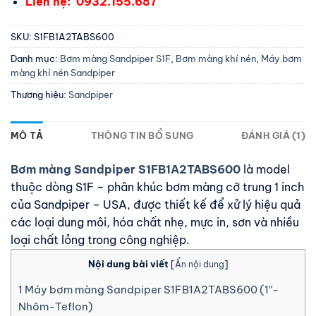
Liên hệ:
0932.155.687
SKU:
S1FB1A2TABS600
Danh mục:
Bơm màng Sandpiper S1F
,
Bơm màng khí nén
,
Máy bơm
màng khí nén Sandpiper
Thương hiệu:
Sandpiper
MÔ TẢ
THÔNG TIN BỔ SUNG
ĐÁNH GIÁ (1)
Bơm màng Sandpiper S1FB1A2TABS600
là model
thuộc dòng S1F – phân khúc bơm màng cỡ trung 1 inch
của Sandpiper – USA, được thiết kế để xử lý hiệu quả
các loại dung môi, hóa chất nhẹ, mực in, sơn và nhiều
loại chất lỏng trong công nghiệp.
Nội dung bài viết
[
Ẩn nội dung
]
1
Máy bơm màng Sandpiper S1FB1A2TABS600 (1″-
Nhôm-Teflon)