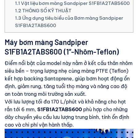
1.1
Vật liệu bơm màng Sandpiper S1FB1A2TABS600
1.2
THÔNG SỐ KỸ THUẬT
1.3
Ứng dụng tiêu biểu của Bơm màng Sandpiper
S1FB1A2TABS600
Máy bơm màng Sandpiper
S1FB1A2TABS600 (1″-Nhôm-Teflon)
Điểm nổi bật của model này nằm ở kết cấu thân nhôm
siêu bền – trọng lượng nhẹ cùng màng PTFE (Teflon)
kết hợp backing Santoprene, giúp bơm hoạt động ổn
định, giảm rung, tăng tuổi thọ màng và nâng cao độ
an toàn trong môi trường sản xuất.
Với lưu lượng tối đa 170 L/phút và khả năng cho hạt
rắn tới 6 mm,
S1FB1A2TABS600
phù hợp cho những
dây chuyền yêu cầu lưu lượng trung bình, tính ổn định
cao và chi phí vận hành thấp.