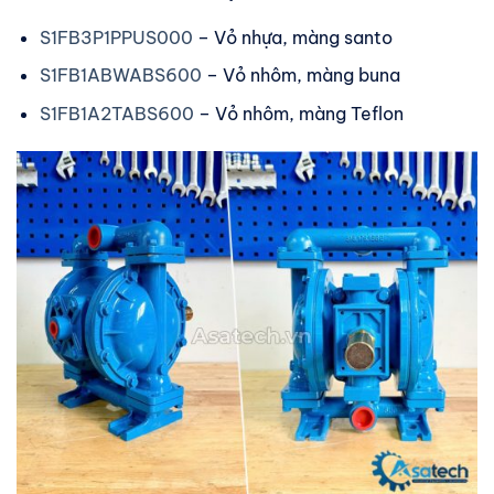
S1FB3P1PPUS000
– Vỏ nhựa, màng santo
S1FB1ABWABS600
– Vỏ nhôm, màng buna
S1FB1A2TABS600
– Vỏ nhôm, màng Teflon