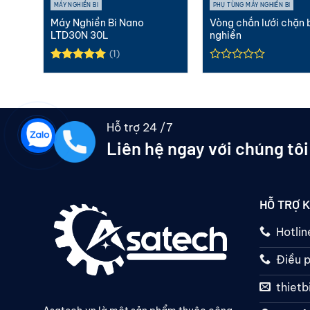
MÁY NGHIỀN BI
PHỤ TÙNG MÁY NGHIỀN BI
n bi
Máy Nghiền Bi Nano
Vòng chắn lưới chặn 
LTD30N 30L
nghiền
(1)
Được xếp
hạng
5.00
5 sao
Hỗ trợ 24 /7
Liên hệ ngay với chúng tôi
HỖ TRỢ 
Hotli
Điều p
thiet