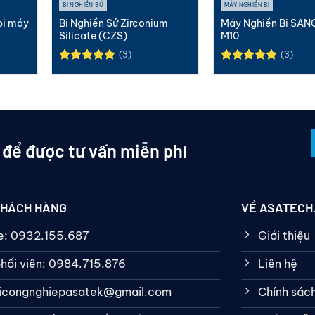
BI NGHIỀN SỨ
MÁY NGHIỀN BI
bi máy
Bi Nghiền Sứ Zirconium
Máy Nghiền Bi SAN
Silicate (CZS)
M10
(3)
(3)
Được xếp
Được xếp
hạng
5.00
hạng
5.00
5 sao
5 sao
 để được tư vấn miễn phí
KHÁCH HÀNG
VỀ ASATECH
ne: 0932.155.687
Giới thiệu
hối viên: 0984.715.876
Liên hệ
bicongnghiepasatek@gmail.com
Chính sác