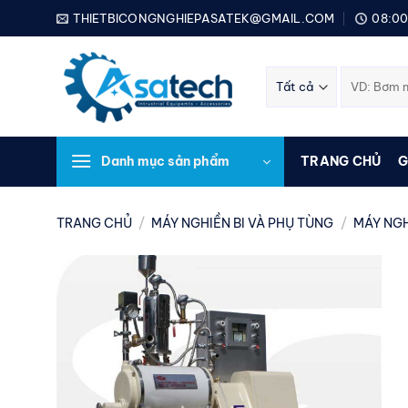
Bỏ
THIETBICONGNGHIEPASATEK@GMAIL.COM
08:00
qua
nội
Tìm
dung
kiếm:
Danh mục sản phẩm
TRANG CHỦ
G
TRANG CHỦ
/
MÁY NGHIỀN BI VÀ PHỤ TÙNG
/
MÁY NGH