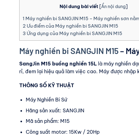
Nội dung bài viết
[
Ẩn nội dung
]
1
Máy nghiền bi SANGJIN M15 – Máy nghiền sơn nằ
2
Ưu điểm của Máy nghiền bi SANGJIN M15
3
Ứng dụng của Máy nghiền bi SANGJIN M15
Máy nghiền bi SANGJIN M15
– Máy
SangJin M15 buồng nghiền 15L
là máy nghiền dạn
rỉ, đem lại hiệu quả làm việc cao. Máy được nhập
THÔNG SỐ KỸ THUẬT
Máy Nghiền Bi Sứ
Hãng sản xuất: SANGJIN
Mã sản phẩm: M15
Công suất motor: 15Kw / 20Hp