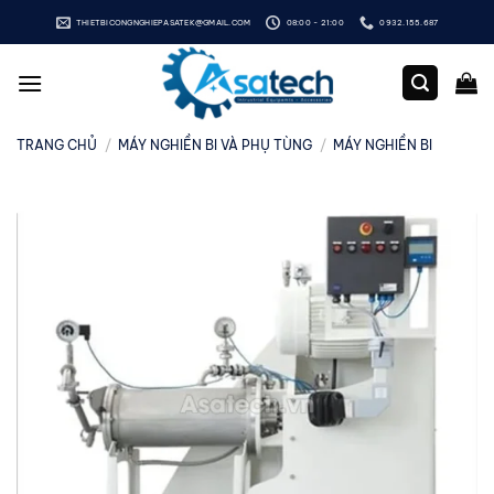
Bỏ
THIETBICONGNGHIEPASATEK@GMAIL.COM
08:00 - 21:00
0932.155.687
qua
nội
dung
TRANG CHỦ
/
MÁY NGHIỀN BI VÀ PHỤ TÙNG
/
MÁY NGHIỀN BI