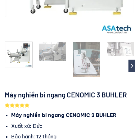
Máy nghiền bi ngang CENOMIC 3 BUHLER
5.00
3
trên 5
Máy nghiền bi ngang CENOMIC 3 BUHLER
dựa trên
đánh giá
Xuất xứ: Đức
Bảo hành: 12 tháng