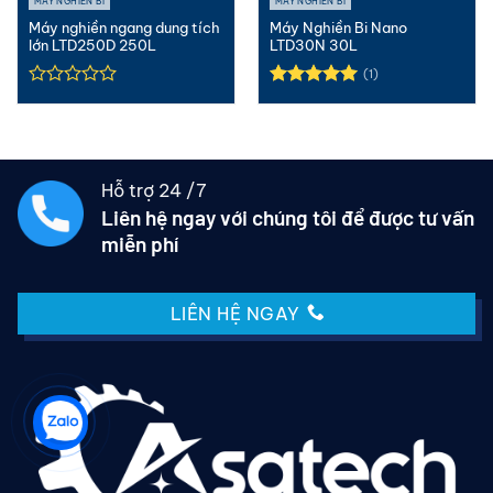
MÁY NGHIỀN BI
MÁY NGHIỀN BI
Máy nghiền ngang dung tích
Máy Nghiền Bi Nano
lớn LTD250D 250L
LTD30N 30L
(1)
Được xếp
hạng
5.00
5 sao
Hỗ trợ 24 /7
Liên hệ ngay với chúng tôi để được tư vấn
miễn phí
LIÊN HỆ NGAY