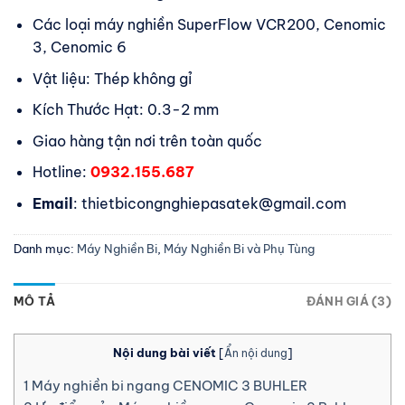
Các loại máy nghiền SuperFlow VCR200, Cenomic
3, Cenomic 6
Vật liệu: Thép không gỉ
Kích Thước Hạt: 0.3-2 mm
Giao hàng tận nơi trên toàn quốc
Hotline:
0932.155.687
Email
: thietbicongnghiepasatek@gmail.com
Danh mục:
Máy Nghiền Bi
,
Máy Nghiền Bi và Phụ Tùng
MÔ TẢ
ĐÁNH GIÁ (3)
Nội dung bài viết
[
Ẩn nội dung
]
1
Máy nghiền bi ngang CENOMIC 3 BUHLER