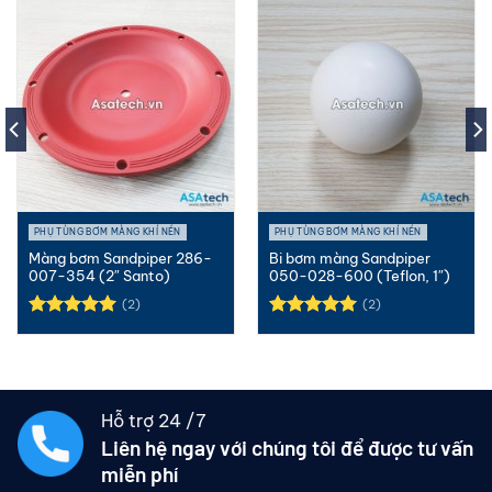
PHỤ TÙNG BƠM MÀNG KHÍ NÉN
PHỤ TÙNG BƠM MÀNG KHÍ NÉN
Màng bơm Sandpiper 286-
Bi bơm màng Sandpiper
007-354 (2″ Santo)
050-028-600 (Teflon, 1″)
(2)
(2)
Được xếp
Được xếp
hạng
5.00
hạng
5.00
5 sao
5 sao
Hỗ trợ 24 /7
Liên hệ ngay với chúng tôi để được tư vấn
miễn phí