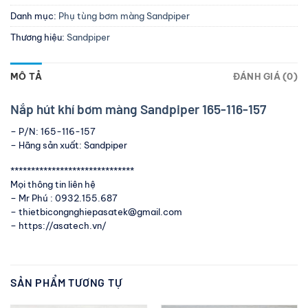
Danh mục:
Phụ tùng bơm màng Sandpiper
Thương hiệu:
Sandpiper
MÔ TẢ
ĐÁNH GIÁ (0)
Nắp hút khí bơm màng Sandpiper 165-116-157
– P/N: 165-116-157
– Hãng sản xuất: Sandpiper
******************************
Mọi thông tin liên hệ
– Mr Phú : 0932.155.687
– thietbicongnghiepasatek@gmail.com
– https://asatech.vn/
SẢN PHẨM TƯƠNG TỰ