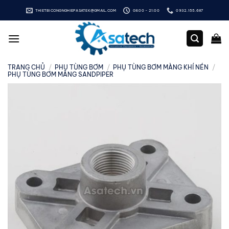
Bỏ
THIETBICONGNGHIEPASATEK@GMAIL.COM
08:00 - 21:00
0932.155.687
qua
nội
dung
TRANG CHỦ
/
PHỤ TÙNG BƠM
/
PHỤ TÙNG BƠM MÀNG KHÍ NÉN
/
PHỤ TÙNG BƠM MÀNG SANDPIPER