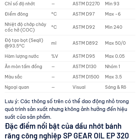
Chỉ số độ nhớt
—
ASTM D2270
Min 93
Điểm đông
°C
ASTM D97
Max -6
Nhiệt độ chớp cháy
°C
ASTM D92
Min 240
cốc hở (COC)
Độ tạo bọt (SeqII)
ml
ASTM D892
Max 50/0
@93.5°C
Hàm lượng nước
%V
ASTM D95
Max 0.05
Ăn mòn tấm đồng
—
ASTM D130
Nhóm 1
Màu sắc
—
ASTM D1500
Max 3.5
Ngoại quan
—
Visual
Sáng & Rõ
Lưu ý: Các thông số trên có thể dao động nhỏ trong
quá trình sản xuất nhưng không ảnh hưởng đến hiệu
suất của sản phẩm.
Đặc điểm nổi bật của dầu nhớt bánh
răng công nghiệp SP GEAR OIL EP 320