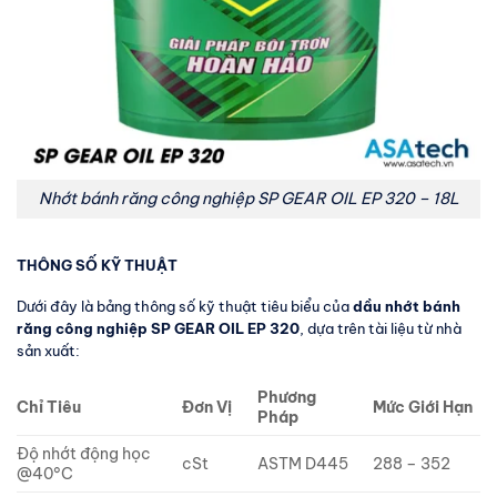
Nhớt bánh răng công nghiệp SP GEAR OIL EP 320 – 18L
THÔNG SỐ KỸ THUẬT
Dưới đây là bảng thông số kỹ thuật tiêu biểu của
dầu nhớt bánh
răng công nghiệp SP GEAR OIL EP 320
, dựa trên tài liệu từ nhà
sản xuất:
Phương
Chỉ Tiêu
Đơn Vị
Mức Giới Hạn
Pháp
Độ nhớt động học
cSt
ASTM D445
288 – 352
@40°C