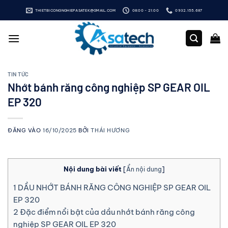
Bỏ
THIETBICONGNGHIEPASATEK@GMAIL.COM
08:00 - 21:00
0932.155.687
qua
nội
dung
TIN TỨC
Nhớt bánh răng công nghiệp SP GEAR OIL
EP 320
ĐĂNG VÀO
16/10/2025
BỞI
THÁI HƯƠNG
Nội dung bài viết
[
Ẩn nội dung
]
1
DẦU NHỚT BÁNH RĂNG CÔNG NGHIỆP SP GEAR OIL
EP 320
2
Đặc điểm nổi bật của dầu nhớt bánh răng công
nghiệp SP GEAR OIL EP 320