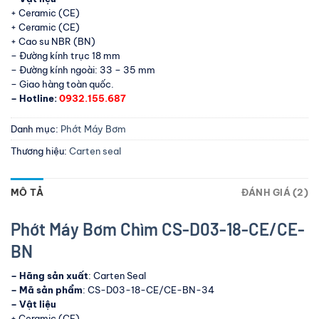
+ Ceramic (CE)
+ Ceramic (CE)
+ Cao su NBR (BN)
– Đường kính trục 18 mm
– Đường kính ngoài: 33 – 35 mm
– Giao hàng toàn quốc.
– Hotline:
0932.155.687
Danh mục:
Phớt Máy Bơm
Thương hiệu:
Carten seal
MÔ TẢ
ĐÁNH GIÁ (2)
Phớt Máy Bơm Chìm CS-D03-18-CE/CE-
BN
– Hãng sản xuất
: Carten Seal
– Mã sản phẩm
: CS-D03-18-CE/CE-BN-34
– Vật liệu
+ Ceramic (CE)