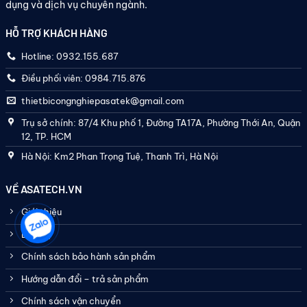
dụng và dịch vụ chuyên ngành.
HỖ TRỢ KHÁCH HÀNG
Hotline: 0932.155.687
Điều phối viên: 0984.715.876
thietbicongnghiepasatek@gmail.com
Trụ sở chính: 87/4 Khu phố 1, Đường TA17A, Phường Thới An, Quận
12, TP. HCM
Hà Nội: Km2 Phan Trọng Tuệ, Thanh Trì, Hà Nội
VỀ ASATECH.VN
Giới thiệu
Liên hệ
Chính sách bảo hành sản phẩm
Hướng dẫn đổi – trả sản phẩm
Chính sách vận chuyển