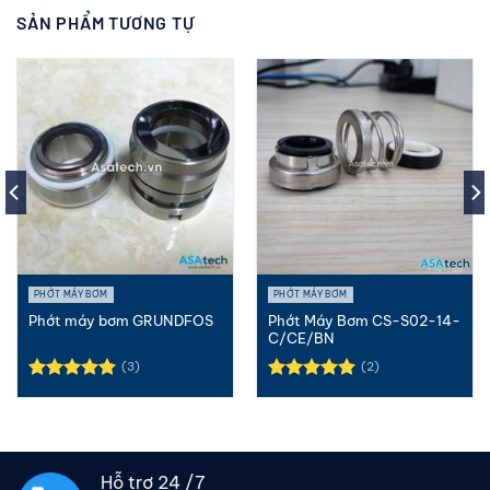
SẢN PHẨM TƯƠNG TỰ
PHỚT MÁY BƠM
PHỚT MÁY BƠM
Phớt máy bơm GRUNDFOS
Phớt Máy Bơm CS-S02-14-
C/CE/BN
(3)
(2)
Được xếp
Được xếp
hạng
5.00
hạng
5.00
5 sao
5 sao
Hỗ trợ 24 /7