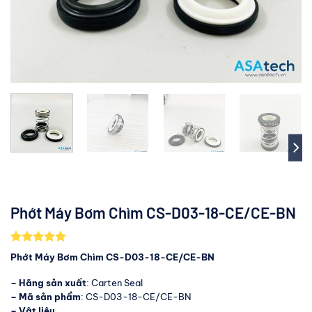
Phớt Máy Bơm Chìm CS-D03-18-CE/CE-BN
5.00
2
trên 5
Phớt Máy Bơm Chìm CS-D03-18-CE/CE-BN
dựa trên
đánh giá
– Hãng sản xuất
: Carten Seal
– Mã sản phẩm
: CS-D03-18-CE/CE-BN
– Vật liệu